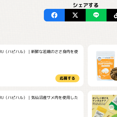
シェアする
HARU（ハピハル）｜新鮮な若鶏のささ身肉を使
.
応募する
HARU（ハピハル）｜気仙沼産サメ肉を使用した
.