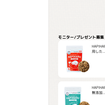
モニター/プレゼント募集
HAPI
用した..
HAPI
無添加..