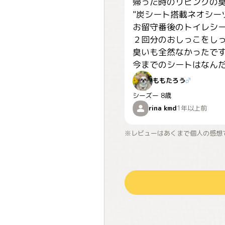
帰った時のリビングの臭
"炭シート搭載ネオシーツ
お留守番後のトイレシー
２回分のおしっこをしっ
臭いも全然なかったです
ももたろう
♂
シーズー
8歳
rina kmd
1年以上前
※レビューはあくまで個人の感想