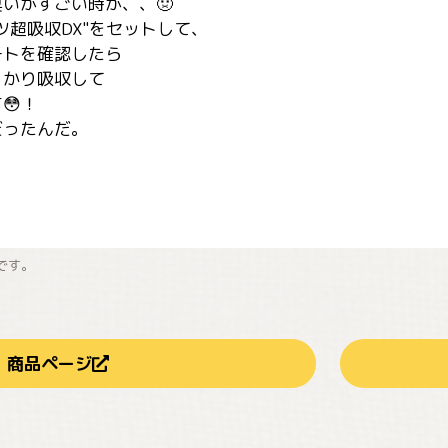
いがすごい時が、、🤢

超吸収DX"をセットして、

トを確認したら

かり吸収して

！

です。
商品ページ