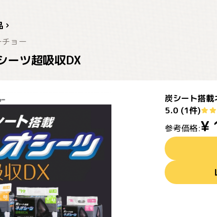
品
ーチョー
シーツ超吸収DX
炭シート搭載
5.0
(
1
件)
¥
参考価格: