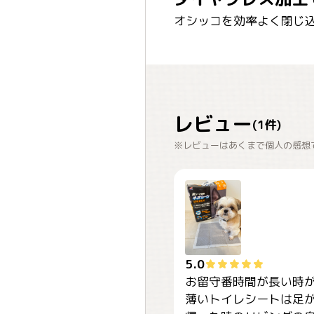
オシッコを効率よく閉じ込
レビュー
(
1
件)
※レビューはあくまで個人の感想
5.0
お留守番時間が長い時が
薄いトイレシートは足が