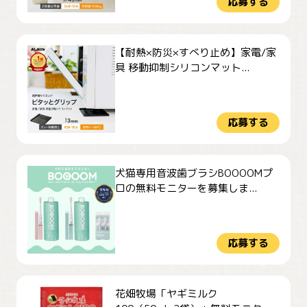
応募する
【耐熱×防災×すべり止め】家電/家
具 移動抑制シリコンマット...
応募する
犬猫専用音波歯ブラシBOOOOMプ
ロの無料モニターを募集しま...
応募する
花畑牧場「ヤギミルク