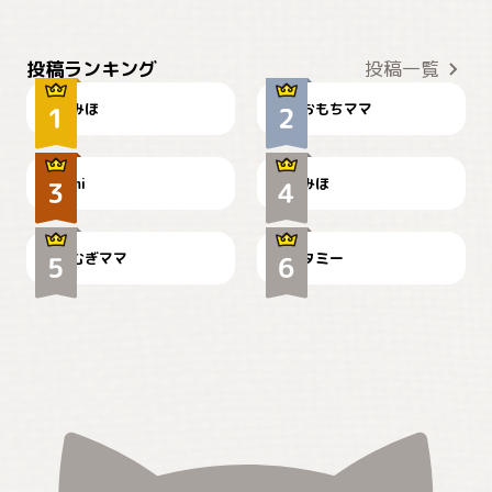
おやつありますか？
今朝のおさんぽ
投稿ランキング
投稿一覧
みほ
おもちママ
可愛い？
見てるぞぉ
ドーベルマンのお友達邸に
mi
みほ
🌻とむぎ！
て
むぎママ
タミー