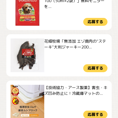
100（50ml×2袋）」無料モニター
を...
応募する
花畑牧場「無添加 エゾ鹿肉の"ステ
ーキ"大判ジャーキー200...
応募する
【技術協力・アース製薬】害虫・キ
ズ凹み防止に！冷蔵庫マットの...
応募する