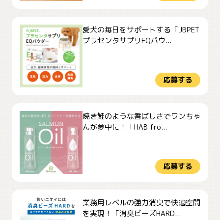
愛犬の毎日をサポートする「JBPET
プラセンタサプリEQパウ...
応募する
焼き鮭のような香ばしさでワンちゃ
んが夢中に！「HAB fro...
応募する
業務用レベルの強力消臭で快適空間
を実現！「消臭ビーズHARD...