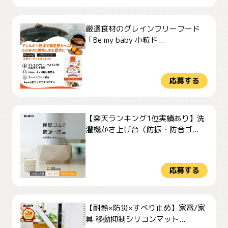
厳選食材のグレインフリーフード
「Be my baby 小粒ド...
応募する
【楽天ランキング1位実績あり】洗
濯機かさ上げ台（防振・防音ゴ...
応募する
【耐熱×防災×すべり止め】家電/家
具 移動抑制シリコンマット...