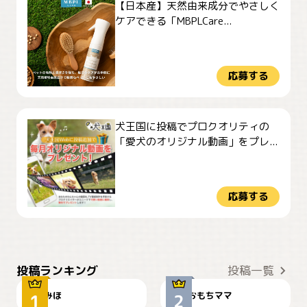
【日本産】天然由来成分でやさしく
ケアできる「MBPLCare...
応募する
犬王国に投稿でプロクオリティの
「愛犬のオリジナル動画」をプレ...
応募する
おやつありますか？
今朝のおさんぽ
投稿ランキング
投稿一覧
みほ
おもちママ
可愛い？
見てるぞぉ