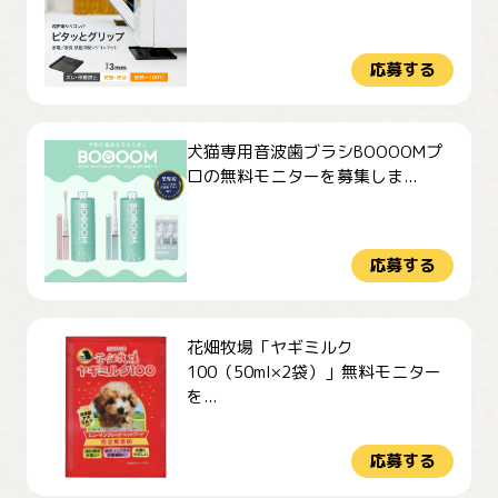
応募する
犬猫専用音波歯ブラシBOOOOMプ
ロの無料モニターを募集しま...
応募する
花畑牧場「ヤギミルク
100（50ml×2袋）」無料モニター
を...
応募する