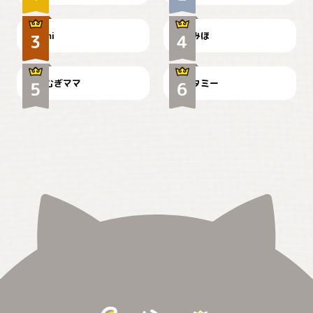
ドーベルマンのお友達邸に
mi
みほ
🌻とむぎ！
て
むぎママ
タミー