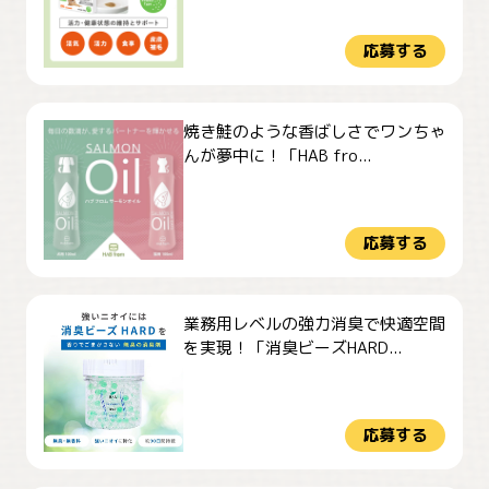
応募する
焼き鮭のような香ばしさでワンちゃ
んが夢中に！「HAB fro...
応募する
業務用レベルの強力消臭で快適空間
を実現！「消臭ビーズHARD...
応募する