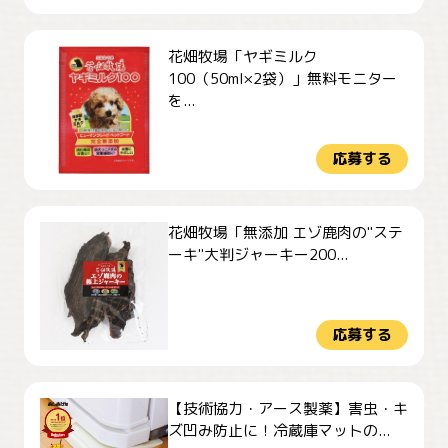
花畑牧場「ヤギミルク
100（50ml×2袋）」無料モニター
を...
応募する
花畑牧場「無添加 エゾ鹿肉の"ステ
ーキ"大判ジャーキー200...
応募する
【技術協力・アース製薬】害虫・キ
ズ凹み防止に！冷蔵庫マットの...