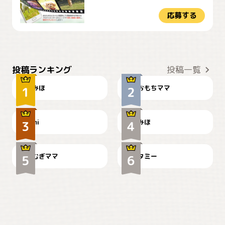
応募する
おやつありますか？
今朝のおさんぽ
投稿ランキング
投稿一覧
みほ
おもちママ
可愛い？
見てるぞぉ
ドーベルマンのお友達邸に
mi
みほ
🌻とむぎ！
て
むぎママ
タミー