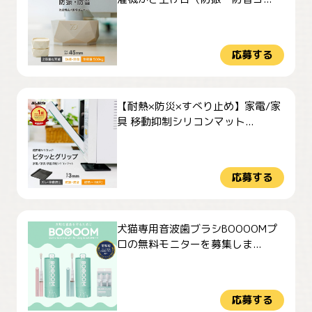
応募する
【耐熱×防災×すべり止め】家電/家
具 移動抑制シリコンマット...
応募する
犬猫専用音波歯ブラシBOOOOMプ
ロの無料モニターを募集しま...
応募する