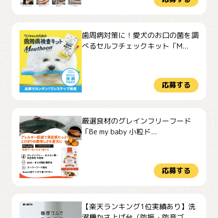
歯周病対策に！愛犬のお口の菌を調
べるセルフチェックキット「M...
応募する
厳選食材のグレインフリーフード
「Be my baby 小粒ド...
応募する
【楽天ランキング1位実績あり】洗
濯機かさ上げ台（防振・防音ゴ...