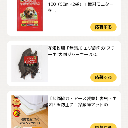
100（50ml×2袋）」無料モニター
を...
応募する
花畑牧場「無添加 エゾ鹿肉の"ステ
ーキ"大判ジャーキー200...
応募する
【技術協力・アース製薬】害虫・キ
ズ凹み防止に！冷蔵庫マットの...
応募する