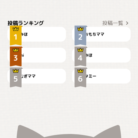
おやつありますか？
今朝のおさんぽ
投稿ランキング
投稿一覧
みほ
おもちママ
可愛い？
見てるぞぉ
ドーベルマンのお友達邸に
mi
みほ
🌻とむぎ！
て
むぎママ
タミー