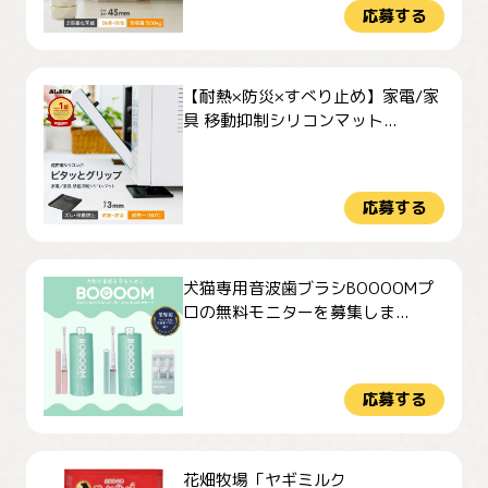
応募する
【耐熱×防災×すべり止め】家電/家
具 移動抑制シリコンマット...
応募する
犬猫専用音波歯ブラシBOOOOMプ
ロの無料モニターを募集しま...
応募する
花畑牧場「ヤギミルク