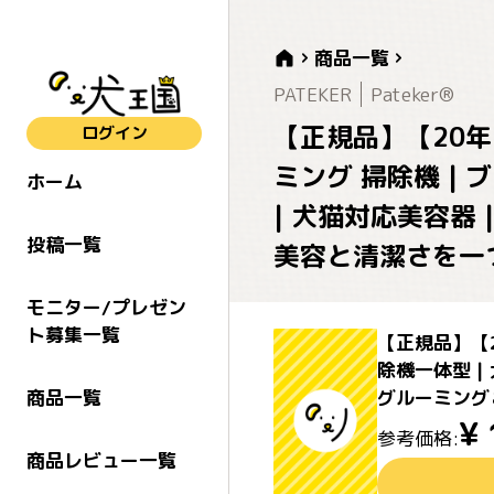
商品一覧
PATEKER
Pateker®
【正規品】【20年プ
ログイン
ミング 掃除機 | 
ホーム
| 犬猫対応美容器
投稿一覧
美容と清潔さを一
モニター/プレゼン
ト募集一覧
【正規品】【2
除機一体型 |
グルーミング
商品一覧
¥
参考価格:
商品レビュー一覧