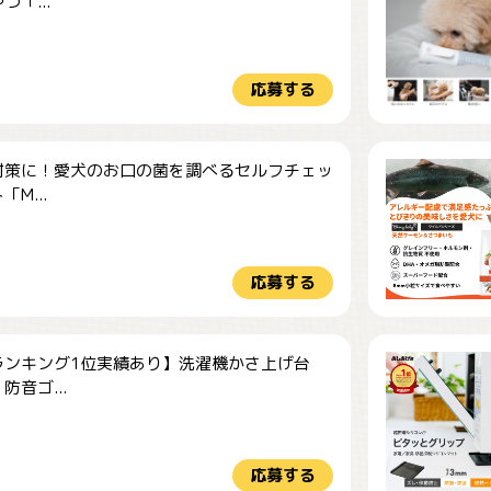
つ「...
応募する
対策に！愛犬のお口の菌を調べるセルフチェッ
M...
応募する
ランキング1位実績あり】洗濯機かさ上げ台
防音ゴ...
応募する