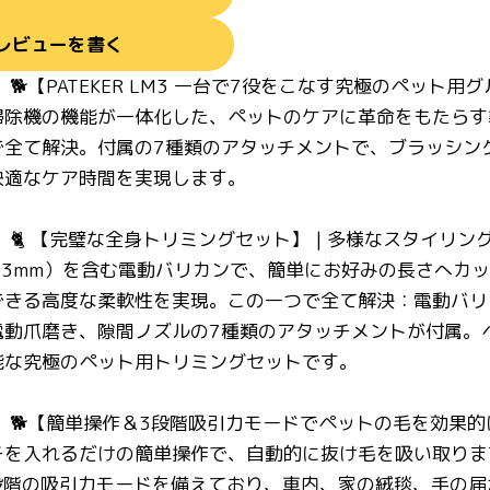
レビューを書く
🐕【PATEKER LM3 一台で7役をこなす究極のペット
掃除機の機能が一体化した、ペットのケアに革命をもたらす
で全て解決。付属の7種類のアタッチメントで、ブラッシン
快適なケア時間を実現します。
🐈 【完璧な全身トリミングセット】 | 多様なスタイリン
m・23mm）を含む電動バリカンで、簡単にお好みの長さへ
できる高度な柔軟性を実現。この一つで全て解決：電動バリ
電動爪磨き、隙間ノズルの7種類のアタッチメントが付属。
能な究極のペット用トリミングセットです。
】🐕【簡単操作＆3段階吸引力モードでペットの毛を効果
を入れるだけの簡単操作で、自動的に抜け毛を吸い取ります
PAの3段階の吸引力モードを備えており、車内、家の絨毯、手