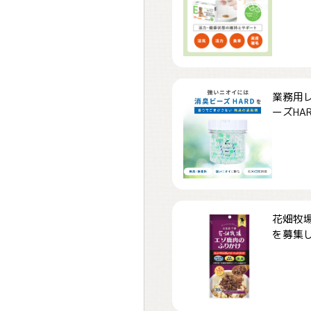
業務用
ーズHARD
花畑牧場
を募集しま