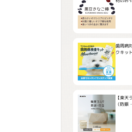
材のおや
歯周病
クキット「
【楽天
（防振・