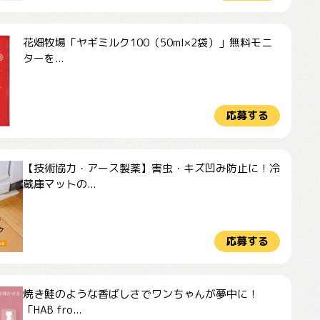
花畑牧場「ヤギミルク100（50ml×2袋）」無料モニ
ターを...
応募する
【技術協力・アース製薬】害虫・キズ凹み防止に！冷
蔵庫マットの...
応募する
焼き鮭のような香ばしさでワンちゃんが夢中に！
「HAB fro...