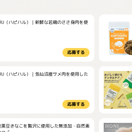
HARU（ハピハル）｜新鮮な若鶏のささ身肉を使
.
応募する
HARU（ハピハル）｜気仙沼産サメ肉を使用した
.
応募する
産黒豆きなこを贅沢に使用した無添加・自然素