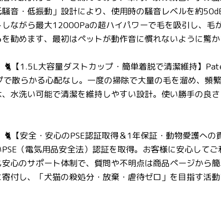
騒音・低振動」設計により、使用時の騒音レベルを約50dB
しながら最大12000Paの超ハイパワーで毛を吸引し、
らを勧めます、最初はペットが動作音に慣れないように驚か
🐈【1.5L大容量ダストカップ・簡単着脱で清潔維持】Pat
ップで散らかる心配なし。一度の掃除で大量の毛を溜め、頻
は、水洗い可能で清潔を維持しやすい設計。使い勝手の良さ
。
🐈【安全・安心のPSE認証取得＆1年保証・動物愛護への貢
PSE（電気用品安全法）認証を取得。お客様に安心してご
安心のサポート体制で、質問や不明点は商品ページから簡単に
に寄付し、「犬猫の殺処分・放棄・虐待ゼロ」を目指す活動