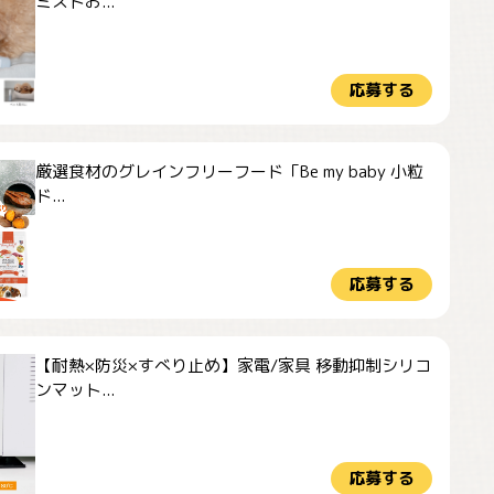
ミストお...
応募する
厳選食材のグレインフリーフード「Be my baby 小粒
ド...
応募する
【耐熱×防災×すべり止め】家電/家具 移動抑制シリコ
ンマット...
応募する