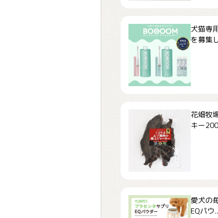
犬猫専用
を募集しま
花畑牧場
キー200.
愛犬の毎
EQパウ..