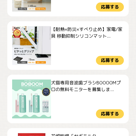
応募する
【耐熱×防災×すべり止め】家電/家
具 移動抑制シリコンマット...
応募する
犬猫専用音波歯ブラシBOOOOMプ
ロの無料モニターを募集しま...
応募する