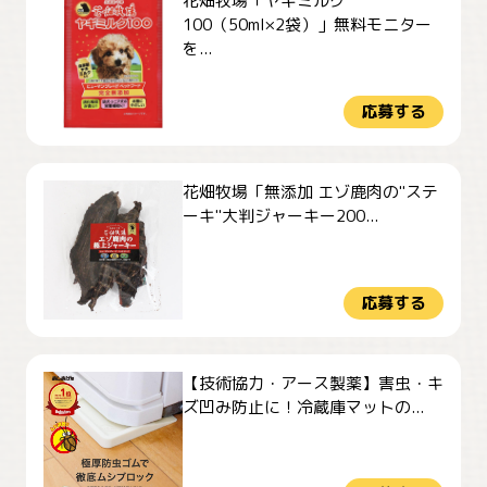
花畑牧場「ヤギミルク
100（50ml×2袋）」無料モニター
を...
応募する
花畑牧場「無添加 エゾ鹿肉の"ステ
ーキ"大判ジャーキー200...
応募する
【技術協力・アース製薬】害虫・キ
ズ凹み防止に！冷蔵庫マットの...