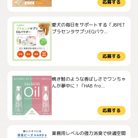
応募する
愛犬の毎日をサポートする「JBPET
プラセンタサプリEQパウ...
応募する
焼き鮭のような香ばしさでワンちゃ
んが夢中に！「HAB fro...
応募する
業務用レベルの強力消臭で快適空間