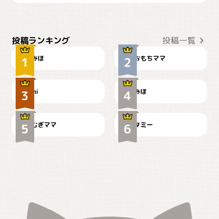
おやつありますか？
今朝のおさんぽ
投稿ランキング
投稿一覧
みほ
おもちママ
可愛い？
見てるぞぉ
ドーベルマンのお友達邸に
mi
みほ
🌻とむぎ！
て
むぎママ
タミー