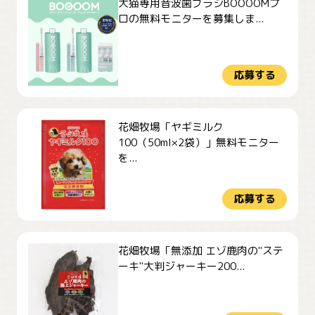
犬猫専用音波歯ブラシBOOOOMプ
ロの無料モニターを募集しま...
応募する
花畑牧場「ヤギミルク
100（50ml×2袋）」無料モニター
を...
応募する
花畑牧場「無添加 エゾ鹿肉の"ステ
ーキ"大判ジャーキー200...