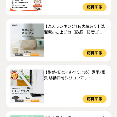
応募する
【楽天ランキング1位実績あり】洗
濯機かさ上げ台（防振・防音ゴ...
応募する
【耐熱×防災×すべり止め】家電/家
具 移動抑制シリコンマット...
応募する