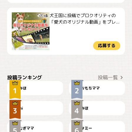
犬王国に投稿でプロクオリティの
「愛犬のオリジナル動画」をプレ...
応募する
おやつありますか？
今朝のおさんぽ
投稿ランキング
投稿一覧
みほ
おもちママ
可愛い？
見てるぞぉ
ドーベルマンのお友達邸に
mi
みほ
🌻とむぎ！
て
むぎママ
タミー