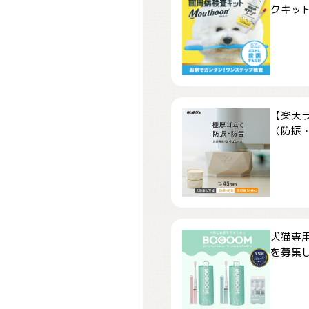
クキット「
【楽天
（防振・
犬猫専用
を募集しま