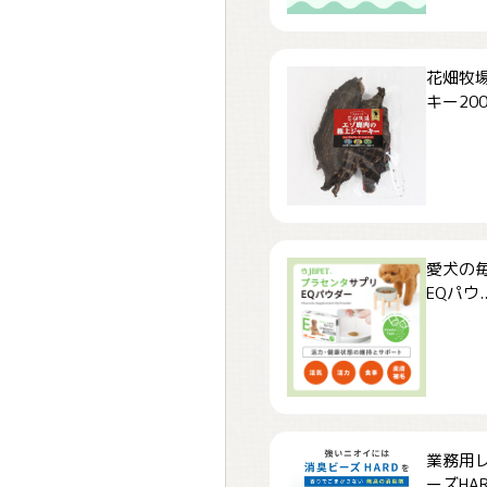
花畑牧場
キー200.
愛犬の毎
EQパウ..
業務用
ーズHARD