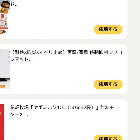
ド...
応募する
【耐熱×防災×すべり止め】家電/家具 移動抑制シリコ
ンマット...
応募する
花畑牧場「ヤギミルク100（50ml×2袋）」無料モニ
ターを...
応募する