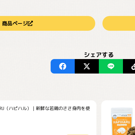
商品ページ
シェアする
HARU（ハピハル）｜新鮮な若鶏のささ身肉を使
.