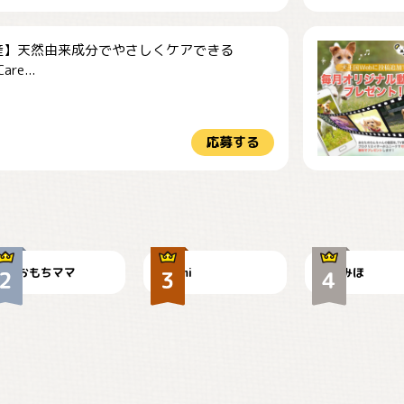
産】天然由来成分でやさしくケアできる
re...
応募する
今朝のおさんぽ
可愛い？
見てるぞぉ
おもちママ
mi
みほ