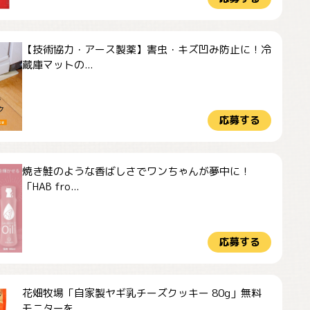
【技術協力・アース製薬】害虫・キズ凹み防止に！冷
蔵庫マットの...
応募する
焼き鮭のような香ばしさでワンちゃんが夢中に！
「HAB fro...
応募する
花畑牧場「自家製ヤギ乳チーズクッキー 80g」無料
モニターを...