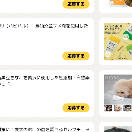
応募する
HARU（ハピハル）｜気仙沼産サメ肉を使用した
.
応募する
産黒豆きなこを贅沢に使用した無添加・自然素
つ「...
応募する
対策に！愛犬のお口の菌を調べるセルフチェッ