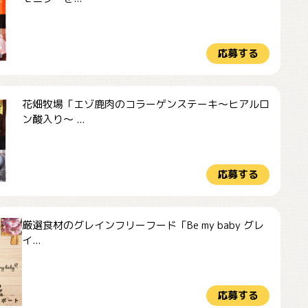
応募する
花畑牧場「エゾ鹿肉のコラーゲンステーキ～ヒアルロ
ン酸入り～ ...
応募する
厳選食材のグレインフリーフード「Be my baby グレ
イ...
応募する