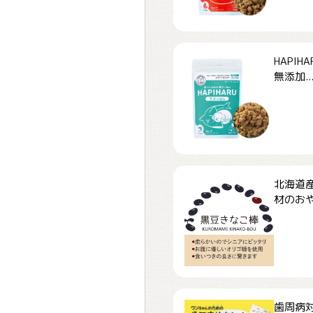
HAPI
無添加..
北海道
材のおや
歯周病