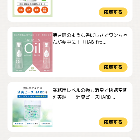
応募する
焼き鮭のような香ばしさでワンちゃ
んが夢中に！「HAB fro...
応募する
業務用レベルの強力消臭で快適空間
を実現！「消臭ビーズHARD...
応募する