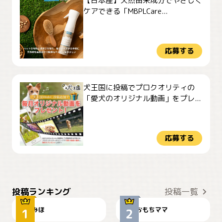
【日本産】天然由来成分でやさしく
ケアできる「MBPLCare...
応募する
犬王国に投稿でプロクオリティの
「愛犬のオリジナル動画」をプレ...
応募する
おやつありますか？
今朝のおさんぽ
投稿ランキング
投稿一覧
みほ
おもちママ
可愛い？
見てるぞぉ