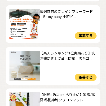
厳選食材のグレインフリーフード
「Be my baby 小粒ド...
応募する
【楽天ランキング1位実績あり】洗
濯機かさ上げ台（防振・防音ゴ...
応募する
【耐熱×防災×すべり止め】家電/家
具 移動抑制シリコンマット...