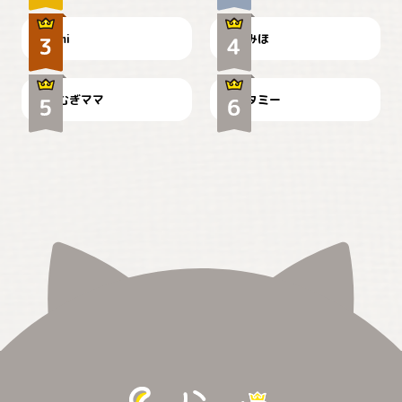
ドーベルマンのお友達邸に
mi
みほ
🌻とむぎ！
て
むぎママ
タミー