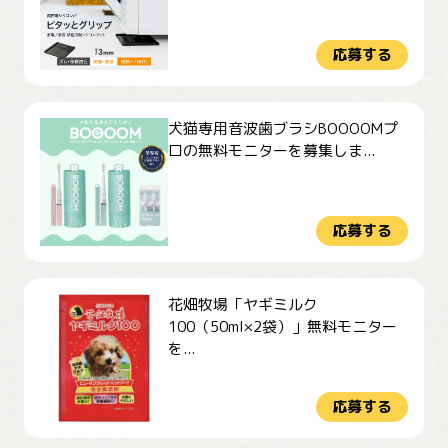
応募する
犬猫専用音波歯ブラシBOOOOMプ
ロの無料モニターを募集しま...
応募する
花畑牧場「ヤギミルク
100（50ml×2袋）」無料モニター
を...
応募する