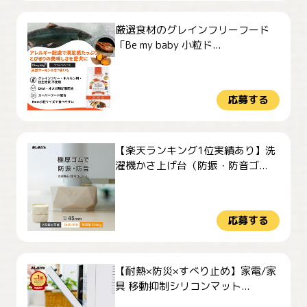
厳選食材のグレインフリーフード
「Be my baby 小粒ド...
応募する
【楽天ランキング1位実績あり】洗
濯機かさ上げ台（防振・防音ゴ...
応募する
【耐熱×防災×すべり止め】家電/家
具 移動抑制シリコンマット...