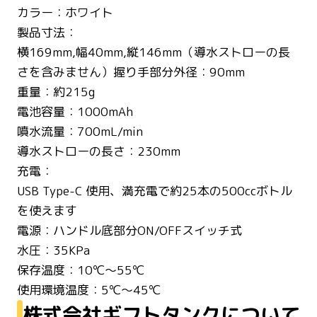
カラー：ホワイト
製品寸法：
横169mm,幅40mm,縦146mm（導水ストローの長
さを含みません）握り手部分外径：90mm
重量：約215g
電池容量：1000mAh
噴水流量：700mL/min
導水ストローの長さ：230mm
充電：
USB Type-C 使用、満充電で約25本の500ccボトル
を使えます
電源：ハンドル底部分ON/OFFスイッチ式
水圧：35KPa
保存温度：10℃～55℃
使用環境温度：5℃～45℃
株式会社ギフトタンクについて