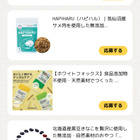
HAPIHARU（ハピハル）｜気仙沼産
サメ肉を使用した無添加...
応募する
【ホワイトフォックス】食品添加物
不使用・天然素材でつくった ...
応募する
北海道産黒豆きなこを贅沢に使用し
た無添加・自然素材のおやつ「...