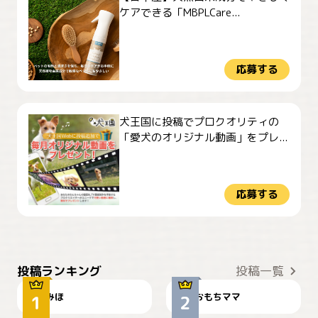
ケアできる「MBPLCare...
応募する
犬王国に投稿でプロクオリティの
「愛犬のオリジナル動画」をプレ...
応募する
おやつありますか？
今朝のおさんぽ
投稿ランキング
投稿一覧
みほ
おもちママ
可愛い？
見てるぞぉ