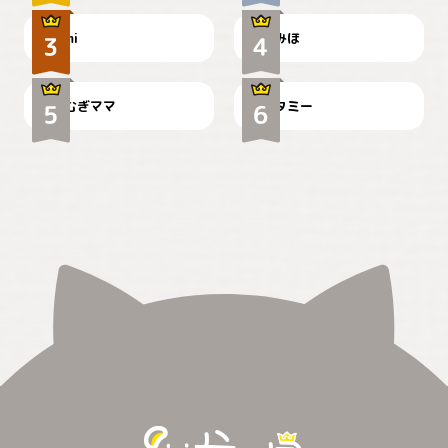
ドーベルマンのお友達邸に
mi
みほ
🌻とむぎ！
て
むぎママ
タミー