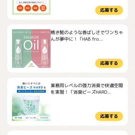
応募する
焼き鮭のような香ばしさでワンちゃ
んが夢中に！「HAB fro...
応募する
業務用レベルの強力消臭で快適空間
を実現！「消臭ビーズHARD...
応募する