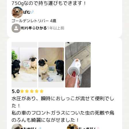
750gなので持ち運びもできます！
ぱむ
♂
ゴールデンレトリバー
4歳
히카루♧ひかる
1年以上前
5.0
水圧があり、瞬時におしっこが流せて便利でし
た！

私の車のフロントガラスについた虫の死骸や鳥
のふんも綺麗にながせました！