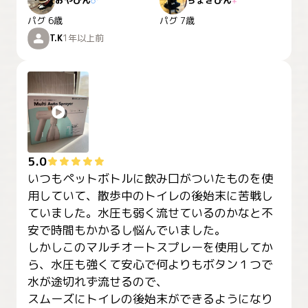
おやびん
♂
ちょきびん
♀
パグ
6歳
パグ
7歳
T.K
1年以上前
5.0
いつもペットボトルに飲み口がついたものを使
用していて、散歩中のトイレの後始末に苦戦し
ていました。水圧も弱く流せているのかなと不
安で時間もかかるし悩んでいました。

しかしこのマルチオートスプレーを使用してか
ら、水圧も強くて安心で何よりもボタン１つで
水が途切れず流せるので、

スムーズにトイレの後始末ができるようになり