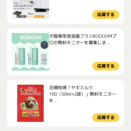
応募する
犬猫専用音波歯ブラシBOOOOMプ
ロの無料モニターを募集しま...
応募する
花畑牧場「ヤギミルク
100（50ml×2袋）」無料モニター
を...
応募する