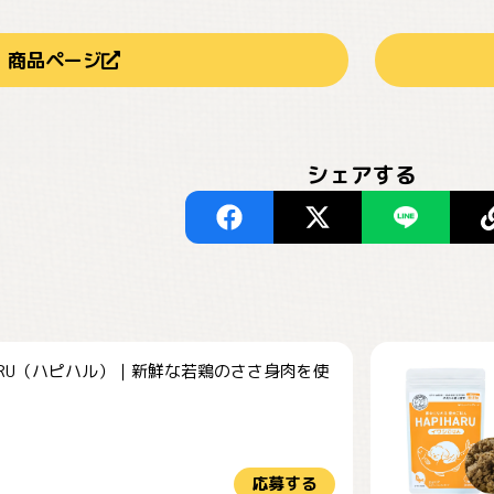
商品ページ
シェアする
HARU（ハピハル）｜新鮮な若鶏のささ身肉を使
.
応募する