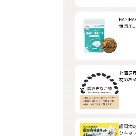
HAPI
無添加..
北海道
材のおや
歯周病
クキット「