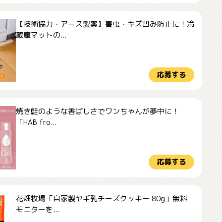
【技術協力・アース製薬】害虫・キズ凹み防止に！冷
蔵庫マットの...
応募する
焼き鮭のような香ばしさでワンちゃんが夢中に！
「HAB fro...
応募する
花畑牧場「自家製ヤギ乳チーズクッキー 80g」無料
モニターを...