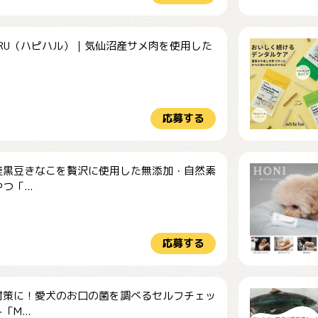
HARU（ハピハル）｜気仙沼産サメ肉を使用した
.
応募する
産黒豆きなこを贅沢に使用した無添加・自然素
つ「...
応募する
対策に！愛犬のお口の菌を調べるセルフチェッ
M...