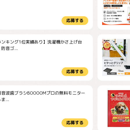
応募する
ランキング1位実績あり】洗濯機かさ上げ台
防音ゴ...
応募する
音波歯ブラシBOOOOMプロの無料モニター
...
応募する