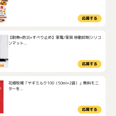
応募する
【耐熱×防災×すべり止め】家電/家具 移動抑制シリコ
ンマット...
応募する
花畑牧場「ヤギミルク100（50ml×2袋）」無料モニ
ターを...
応募する