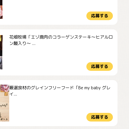
応募する
花畑牧場「エゾ鹿肉のコラーゲンステーキ～ヒアルロ
ン酸入り～ ...
応募する
厳選食材のグレインフリーフード「Be my baby グレ
イ...
応募する