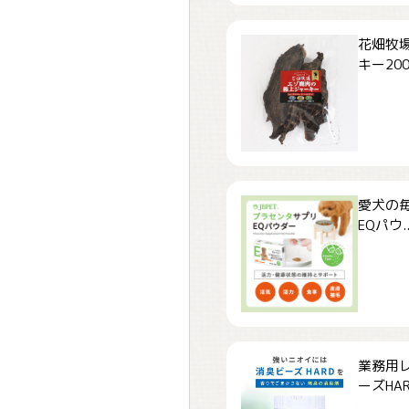
花畑牧場
キー200.
愛犬の毎
EQパウ..
業務用
ーズHARD