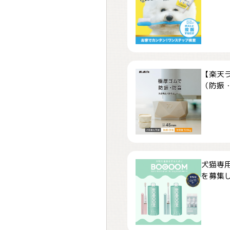
【楽天
（防振・
犬猫専用
を募集しま