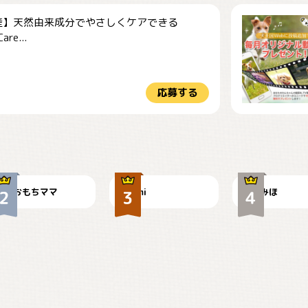
産】天然由来成分でやさしくケアできる
re...
応募する
今朝のおさんぽ
可愛い？
見てるぞぉ
おもちママ
mi
みほ