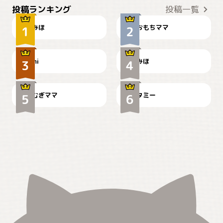
投稿ランキング
投稿一覧
みほ
おもちママ
可愛い？
見てるぞぉ
ドーベルマンのお友達邸に
mi
みほ
🌻とむぎ！
て
むぎママ
タミー