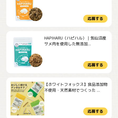
応募する
HAPIHARU（ハピハル）｜気仙沼産
サメ肉を使用した無添加...
応募する
【ホワイトフォックス】食品添加物
不使用・天然素材でつくった ...
応募する