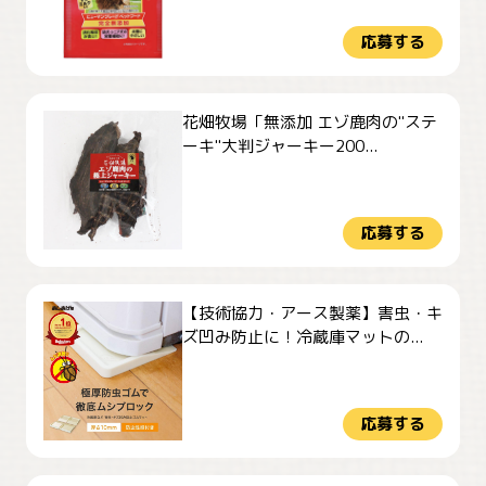
応募する
花畑牧場「無添加 エゾ鹿肉の"ステ
ーキ"大判ジャーキー200...
応募する
【技術協力・アース製薬】害虫・キ
ズ凹み防止に！冷蔵庫マットの...
応募する