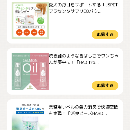
愛犬の毎日をサポートする「JBPET
プラセンタサプリEQパウ...
応募する
焼き鮭のような香ばしさでワンちゃ
んが夢中に！「HAB fro...
応募する
業務用レベルの強力消臭で快適空間
を実現！「消臭ビーズHARD...