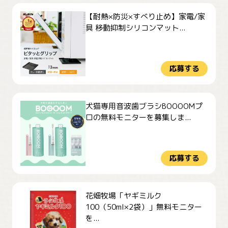
【耐熱×防災×すべり止め】家電/家
具 移動抑制シリコンマット...
応募する
犬猫専用音波歯ブラシBOOOOMプ
ロの無料モニターを募集しま...
応募する
花畑牧場「ヤギミルク
100（50ml×2袋）」無料モニター
を...