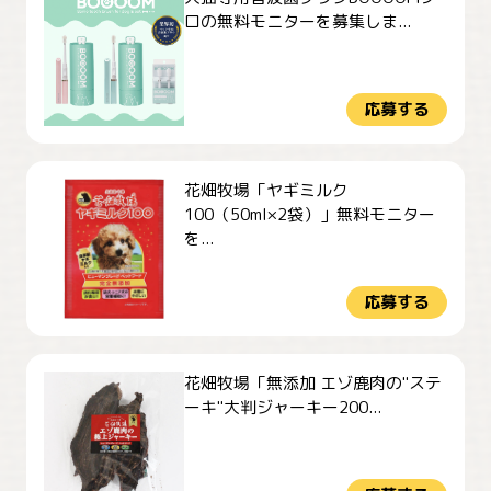
ロの無料モニターを募集しま...
応募する
花畑牧場「ヤギミルク
100（50ml×2袋）」無料モニター
を...
応募する
花畑牧場「無添加 エゾ鹿肉の"ステ
ーキ"大判ジャーキー200...