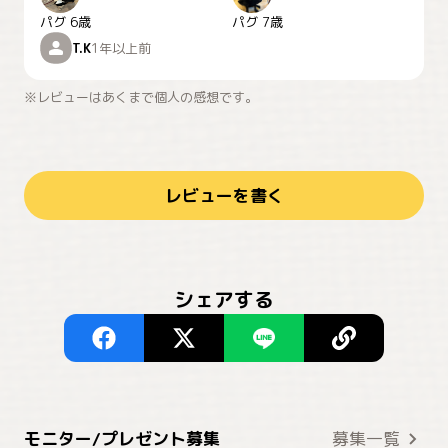
パグ
6歳
パグ
7歳
T.K
1年以上前
※レビューはあくまで個人の感想です。
レビューを書く
シェアする
モニター/プレゼント募集
募集一覧