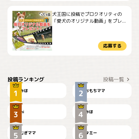
犬王国に投稿でプロクオリティの
「愛犬のオリジナル動画」をプレ...
応募する
おやつありますか？
今朝のおさんぽ
投稿ランキング
投稿一覧
みほ
おもちママ
可愛い？
見てるぞぉ
ドーベルマンのお友達邸に
mi
みほ
🌻とむぎ！
て
むぎママ
タミー