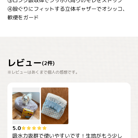
③ロング吸収体でシッポ穴周りのモレをストップ
④股ぐりにフィットする立体ギャザーでオシッコ、
軟便をガード
レビュー
(
2
件)
※レビューはあくまで個人の感想です。
5.0
吸水力抜群で使いやすいです！生地がもう少し