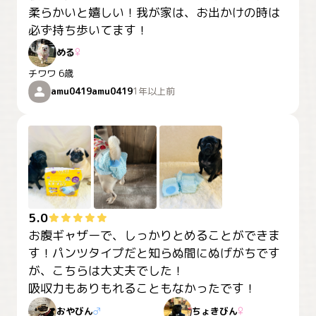
柔らかいと嬉しい！我が家は、お出かけの時は
必ず持ち歩いてます！
める
♀
チワワ
6歳
amu0419amu0419
1年以上前
5.0
お腹ギャザーで、しっかりとめることができま
す！パンツタイプだと知らぬ間にぬげがちです
が、こちらは大丈夫でした！

吸収力もありもれることもなかったです！
おやびん
♂
ちょきびん
♀