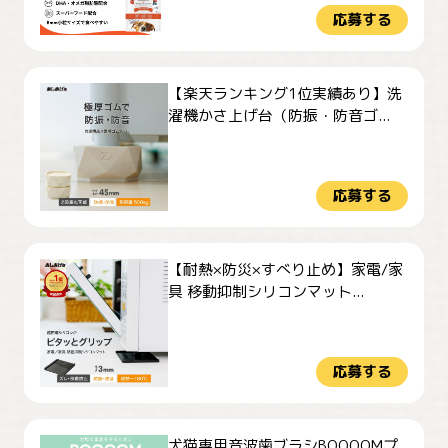
応募する
【楽天ランキング1位実績あり】洗
濯機かさ上げ台（防振・防音ゴ...
応募する
【耐熱×防災×すべり止め】家電/家
具 移動抑制シリコンマット...
応募する
犬猫専用音波歯ブラシBOOOOMプ