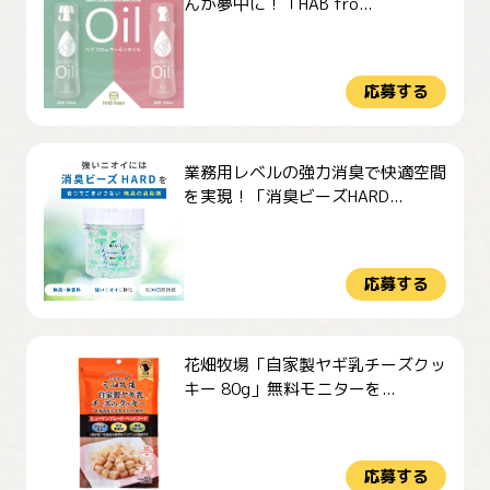
んが夢中に！「HAB fro...
応募する
業務用レベルの強力消臭で快適空間
を実現！「消臭ビーズHARD...
応募する
花畑牧場「自家製ヤギ乳チーズクッ
キー 80g」無料モニターを...
応募する