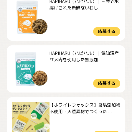
HAPIHARU（ハピハル）｜三陸で水
揚げされた新鮮ないわし...
応募する
HAPIHARU（ハピハル）｜気仙沼産
サメ肉を使用した無添加...
応募する
【ホワイトフォックス】食品添加物
不使用・天然素材でつくった ...