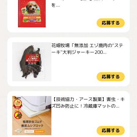
を...
応募する
花畑牧場「無添加 エゾ鹿肉の"ステ
ーキ"大判ジャーキー200...
応募する
【技術協力・アース製薬】害虫・キ
ズ凹み防止に！冷蔵庫マットの...
応募する