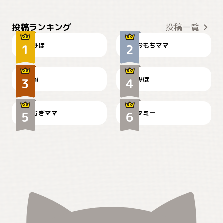
おやつありますか？
今朝のおさんぽ
投稿ランキング
投稿一覧
みほ
おもちママ
可愛い？
見てるぞぉ
ドーベルマンのお友達邸に
mi
みほ
🌻とむぎ！
て
むぎママ
タミー