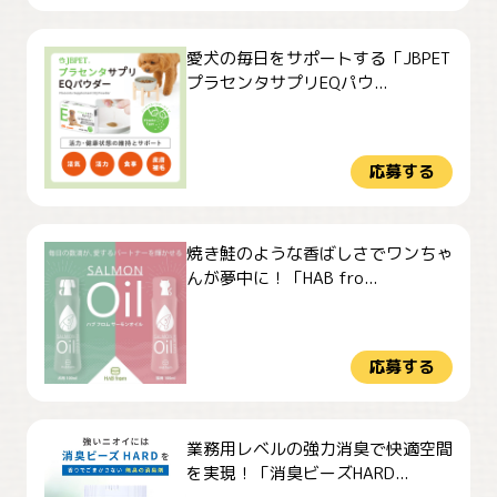
愛犬の毎日をサポートする「JBPET
プラセンタサプリEQパウ...
応募する
焼き鮭のような香ばしさでワンちゃ
んが夢中に！「HAB fro...
応募する
業務用レベルの強力消臭で快適空間
を実現！「消臭ビーズHARD...