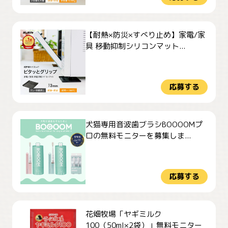
【耐熱×防災×すべり止め】家電/家
具 移動抑制シリコンマット...
応募する
犬猫専用音波歯ブラシBOOOOMプ
ロの無料モニターを募集しま...
応募する
花畑牧場「ヤギミルク
100（50ml×2袋）」無料モニター