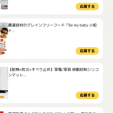
応募する
厳選食材のグレインフリーフード「Be my baby 小粒
ド...
応募する
【耐熱×防災×すべり止め】家電/家具 移動抑制シリコ
ンマット...
応募する