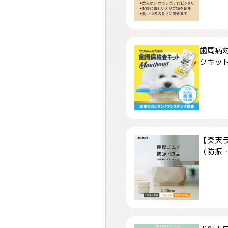
歯周病
クキット「
【楽天
（防振・