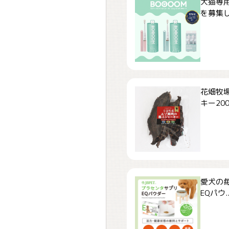
犬猫専用
を募集しま
花畑牧場
キー200.
愛犬の毎
EQパウ..