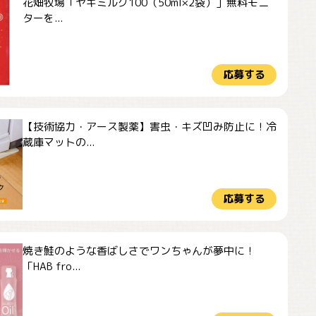
花畑牧場「ヤギミルク100（50ml×2袋）」無料モニ
ターを...
応募する
【技術協力・アース製薬】害虫・キズ凹み防止に！冷
蔵庫マットの...
応募する
焼き鮭のような香ばしさでワンちゃんが夢中に！
「HAB fro...