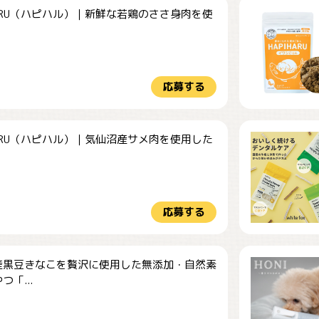
HARU（ハピハル）｜新鮮な若鶏のささ身肉を使
.
応募する
HARU（ハピハル）｜気仙沼産サメ肉を使用した
.
応募する
産黒豆きなこを贅沢に使用した無添加・自然素
つ「...