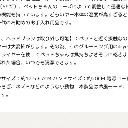
（59℃）、ペットちゃんのニーズによって調整して迅速
の機能も持っています。どらいやー本体の温度が高すぎると
一代のお勧めのお手入れ用品です。
り、ヘッドブラシは取り外し可能】：ペットと近く接触なの
ーは大変怖がります。その為、このグルーミング用のdryer
ドライヤーを使ってペットちゃんは気持ちよさそうに乾きま
汚れた場合、いつでも清潔できます。
イズ：約12.5＊7CM ハンドサイズ：約20CM 電源コー
うさぎ、ネズミなどのような小動物 本製品は冷風モード、
ます。