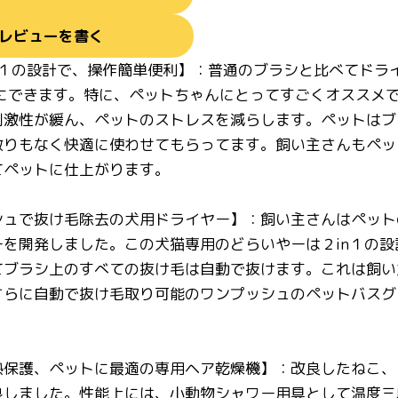
レビューを書く
n１の設計で、操作簡単便利】：普通のブラシと比べてドラ
緒にできます。特に、ペットちゃんにとってすごくオススメ
刺激性が緩ん、ペットのストレスを減らします。ペットはブ
りもなく快適に使わせてもらってます。飼い主さんもペット
てペットに仕上がります。
シュで抜け毛除去の犬用ドライヤー】：飼い主さんはペット
ーを開発しました。この犬猫専用のどらいやーは２in１の
てブラシ上のすべての抜け毛は自動で抜けます。これは飼い
さらに自動で抜け毛取り可能のワンプッシュのペットバスグ
熱保護、ペットに最適の専用ヘア乾燥機】：改良したねこ、
良しました。性能上には、小動物シャワー用具として温度三