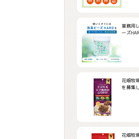
業務用
ーズHARD
花畑牧場
を募集しま
花畑牧場