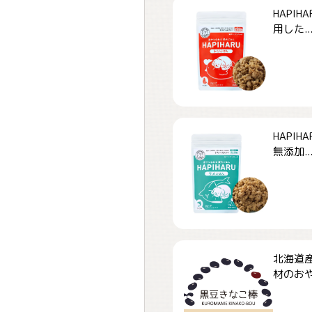
HAPI
用した..
HAPI
無添加..
北海道
材のおや