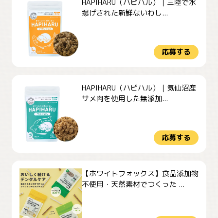
HAPIHARU（ハピハル）｜三陸で水
揚げされた新鮮ないわし...
応募する
HAPIHARU（ハピハル）｜気仙沼産
サメ肉を使用した無添加...
応募する
【ホワイトフォックス】食品添加物
不使用・天然素材でつくった ...