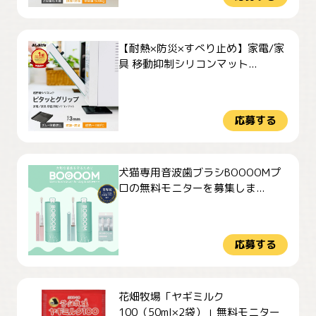
【耐熱×防災×すべり止め】家電/家
具 移動抑制シリコンマット...
応募する
犬猫専用音波歯ブラシBOOOOMプ
ロの無料モニターを募集しま...
応募する
花畑牧場「ヤギミルク
100（50ml×2袋）」無料モニター