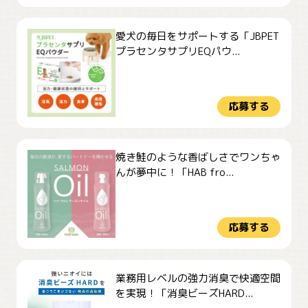
愛犬の毎日をサポートする「JBPET
プラセンタサプリEQパウ...
応募する
焼き鮭のような香ばしさでワンちゃ
んが夢中に！「HAB fro...
応募する
業務用レベルの強力消臭で快適空間
を実現！「消臭ビーズHARD...