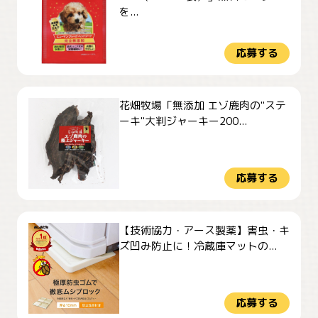
を...
応募する
花畑牧場「無添加 エゾ鹿肉の"ステ
ーキ"大判ジャーキー200...
応募する
【技術協力・アース製薬】害虫・キ
ズ凹み防止に！冷蔵庫マットの...
応募する