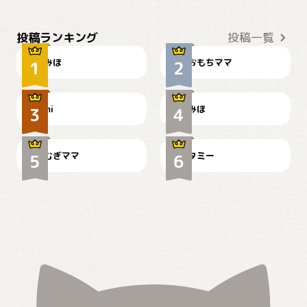
おやつありますか？
今朝のおさんぽ
投稿ランキング
投稿一覧
みほ
おもちママ
可愛い？
見てるぞぉ
ドーベルマンのお友達邸に
mi
みほ
🌻とむぎ！
て
むぎママ
タミー