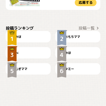
応募する
おやつありますか？
今朝のおさんぽ
投稿ランキング
投稿一覧
みほ
おもちママ
可愛い？
見てるぞぉ
ドーベルマンのお友達邸に
mi
みほ
🌻とむぎ！
て
むぎママ
タミー