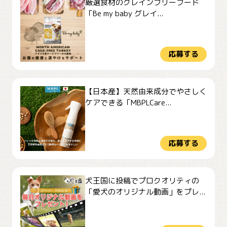
厳選食材のグレインフリーフード
「Be my baby グレイ...
応募する
【日本産】天然由来成分でやさしく
ケアできる「MBPLCare...
応募する
犬王国に投稿でプロクオリティの
「愛犬のオリジナル動画」をプレ...