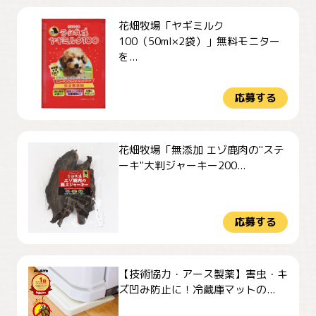
花畑牧場「ヤギミルク
100（50ml×2袋）」無料モニター
を...
応募する
花畑牧場「無添加 エゾ鹿肉の"ステ
ーキ"大判ジャーキー200...
応募する
【技術協力・アース製薬】害虫・キ
ズ凹み防止に！冷蔵庫マットの...