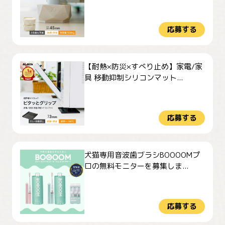
応募する
【耐熱×防災×すべり止め】家電/家
具 移動抑制シリコンマット...
応募する
犬猫専用音波歯ブラシBOOOOMプ
ロの無料モニターを募集しま...
応募する