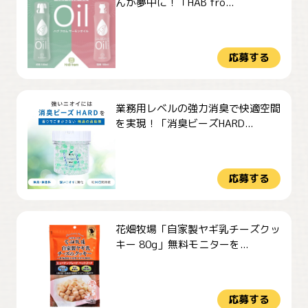
んが夢中に！「HAB fro...
応募する
業務用レベルの強力消臭で快適空間
を実現！「消臭ビーズHARD...
応募する
花畑牧場「自家製ヤギ乳チーズクッ
キー 80g」無料モニターを...
応募する