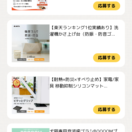
応募する
【楽天ランキング1位実績あり】洗
濯機かさ上げ台（防振・防音ゴ...
応募する
【耐熱×防災×すべり止め】家電/家
具 移動抑制シリコンマット...
応募する
犬猫専用音波歯ブラシBOOOOMプ