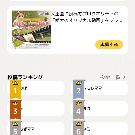
犬王国に投稿でプロクオリティの
「愛犬のオリジナル動画」をプレ...
応募する
おやつありますか？
今朝のおさんぽ
投稿ランキング
投稿一覧
みほ
おもちママ
可愛い？
見てるぞぉ
ドーベルマンのお友達邸に
mi
みほ
🌻とむぎ！
て
むぎママ
タミー