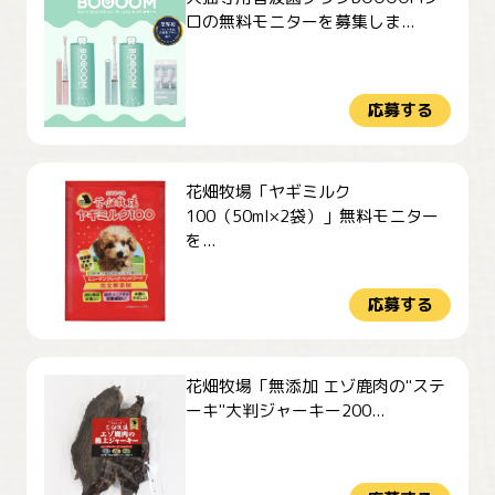
ロの無料モニターを募集しま...
応募する
花畑牧場「ヤギミルク
100（50ml×2袋）」無料モニター
を...
応募する
花畑牧場「無添加 エゾ鹿肉の"ステ
ーキ"大判ジャーキー200...