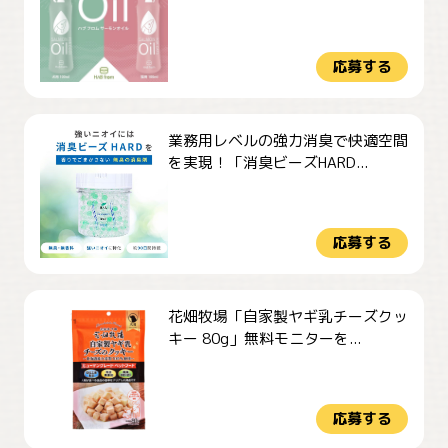
応募する
業務用レベルの強力消臭で快適空間
を実現！「消臭ビーズHARD...
応募する
花畑牧場「自家製ヤギ乳チーズクッ
キー 80g」無料モニターを...
応募する