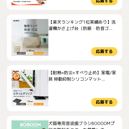
応募する
【楽天ランキング1位実績あり】洗
濯機かさ上げ台（防振・防音ゴ...
応募する
【耐熱×防災×すべり止め】家電/家
具 移動抑制シリコンマット...
応募する
犬猫専用音波歯ブラシBOOOOMプ