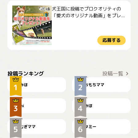
犬王国に投稿でプロクオリティの
「愛犬のオリジナル動画」をプレ...
応募する
おやつありますか？
今朝のおさんぽ
投稿ランキング
投稿一覧
みほ
おもちママ
可愛い？
見てるぞぉ
ドーベルマンのお友達邸に
mi
みほ
🌻とむぎ！
て
むぎママ
タミー