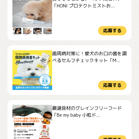
「HONI プロテクトミストお...
応募する
歯周病対策に！愛犬のお口の菌を調
べるセルフチェックキット「M...
応募する
厳選食材のグレインフリーフード
「Be my baby 小粒ド...