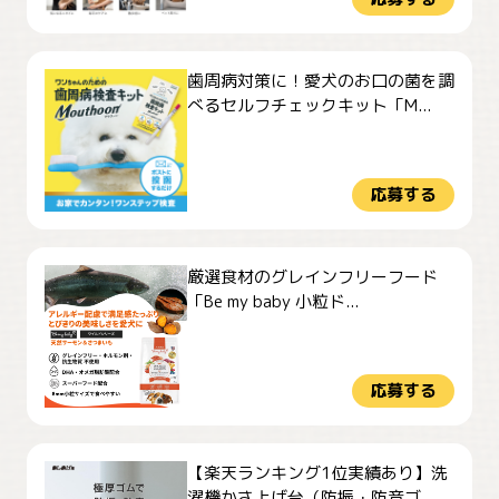
歯周病対策に！愛犬のお口の菌を調
べるセルフチェックキット「M...
応募する
厳選食材のグレインフリーフード
「Be my baby 小粒ド...
応募する
【楽天ランキング1位実績あり】洗
濯機かさ上げ台（防振・防音ゴ...