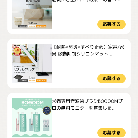
応募する
【耐熱×防災×すべり止め】家電/家
具 移動抑制シリコンマット...
応募する
犬猫専用音波歯ブラシBOOOOMプ
ロの無料モニターを募集しま...
応募する