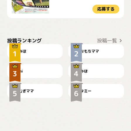
応募する
おやつありますか？
今朝のおさんぽ
投稿ランキング
投稿一覧
みほ
おもちママ
可愛い？
見てるぞぉ
ドーベルマンのお友達邸に
mi
みほ
🌻とむぎ！
て
むぎママ
タミー