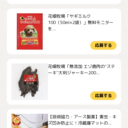
花畑牧場「ヤギミルク
100（50ml×2袋）」無料モニター
を...
応募する
花畑牧場「無添加 エゾ鹿肉の"ステ
ーキ"大判ジャーキー200...
応募する
【技術協力・アース製薬】害虫・キ
ズ凹み防止に！冷蔵庫マットの...