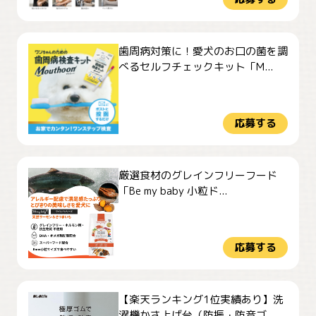
歯周病対策に！愛犬のお口の菌を調
べるセルフチェックキット「M...
応募する
厳選食材のグレインフリーフード
「Be my baby 小粒ド...
応募する
【楽天ランキング1位実績あり】洗
濯機かさ上げ台（防振・防音ゴ...