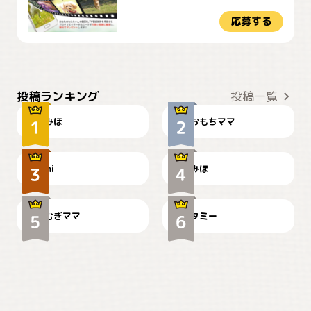
応募する
おやつありますか？
今朝のおさんぽ
投稿ランキング
投稿一覧
みほ
おもちママ
可愛い？
見てるぞぉ
ドーベルマンのお友達邸に
mi
みほ
🌻とむぎ！
て
むぎママ
タミー