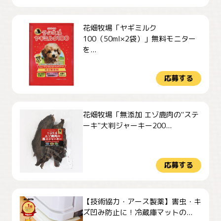
花畑牧場「ヤギミルク
100（50ml×2袋）」無料モニター
を...
応募する
花畑牧場「無添加 エゾ鹿肉の"ステ
ーキ"大判ジャーキー200...
応募する
【技術協力・アース製薬】害虫・キ
ズ凹み防止に！冷蔵庫マットの...