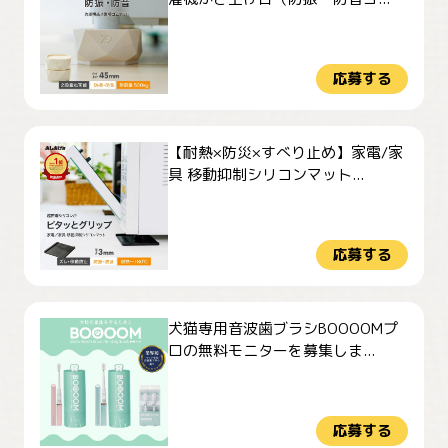
応募する
【耐熱×防災×すべり止め】家電/家
具 移動抑制シリコンマット...
応募する
犬猫専用音波歯ブラシBOOOOMプ
ロの無料モニターを募集しま...
応募する