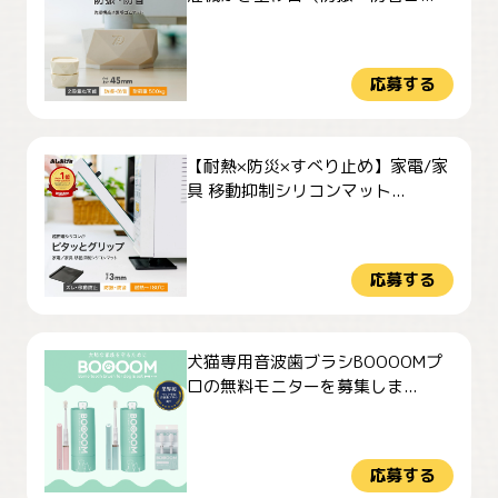
応募する
【耐熱×防災×すべり止め】家電/家
具 移動抑制シリコンマット...
応募する
犬猫専用音波歯ブラシBOOOOMプ
ロの無料モニターを募集しま...
応募する