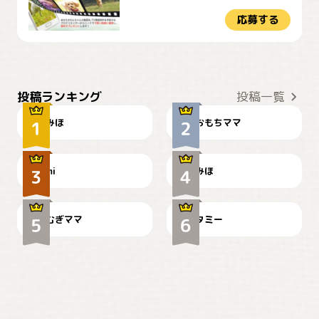
応募する
おやつありますか？
今朝のおさんぽ
投稿ランキング
投稿一覧
みほ
おもちママ
可愛い？
見てるぞぉ
ドーベルマンのお友達邸に
mi
みほ
🌻とむぎ！
て
むぎママ
タミー