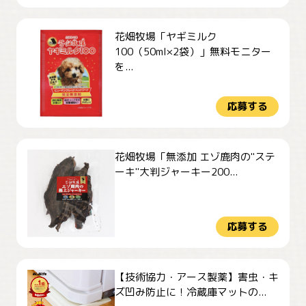
花畑牧場「ヤギミルク
100（50ml×2袋）」無料モニター
を...
応募する
花畑牧場「無添加 エゾ鹿肉の"ステ
ーキ"大判ジャーキー200...
応募する
【技術協力・アース製薬】害虫・キ
ズ凹み防止に！冷蔵庫マットの...