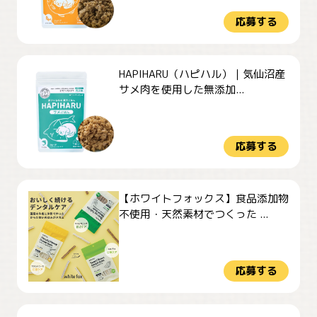
応募する
HAPIHARU（ハピハル）｜気仙沼産
サメ肉を使用した無添加...
応募する
【ホワイトフォックス】食品添加物
不使用・天然素材でつくった ...
応募する