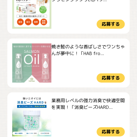
応募する
焼き鮭のような香ばしさでワンちゃ
んが夢中に！「HAB fro...
応募する
業務用レベルの強力消臭で快適空間
を実現！「消臭ビーズHARD...
応募する