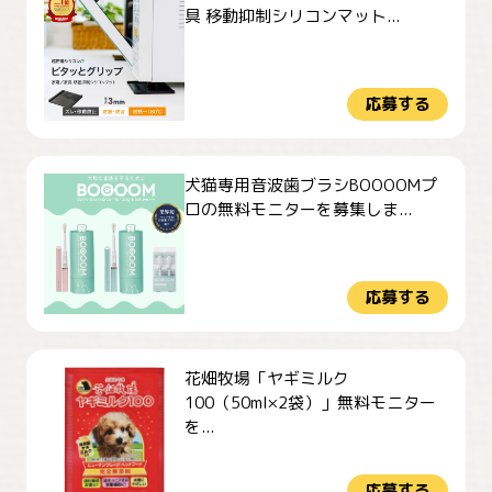
具 移動抑制シリコンマット...
応募する
犬猫専用音波歯ブラシBOOOOMプ
ロの無料モニターを募集しま...
応募する
花畑牧場「ヤギミルク
100（50ml×2袋）」無料モニター
を...
応募する