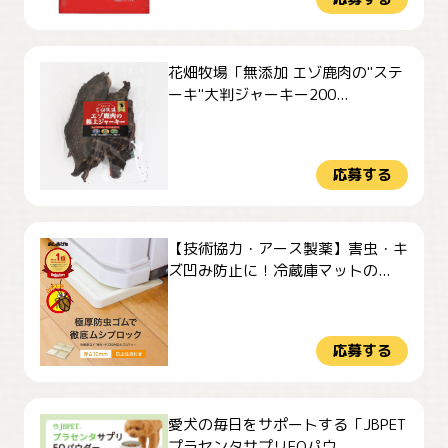
花畑牧場「無添加 エゾ鹿肉の"ステ
ーキ"大判ジャーキー200...
応募する
【技術協力・アース製薬】害虫・キ
ズ凹み防止に！冷蔵庫マットの...
応募する
愛犬の毎日をサポートする「JBPET
プラセンタサプリEQパウ...