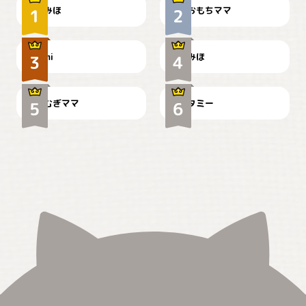
みほ
おもちママ
可愛い？
見てるぞぉ
ドーベルマンのお友達邸に
mi
みほ
🌻とむぎ！
て
むぎママ
タミー