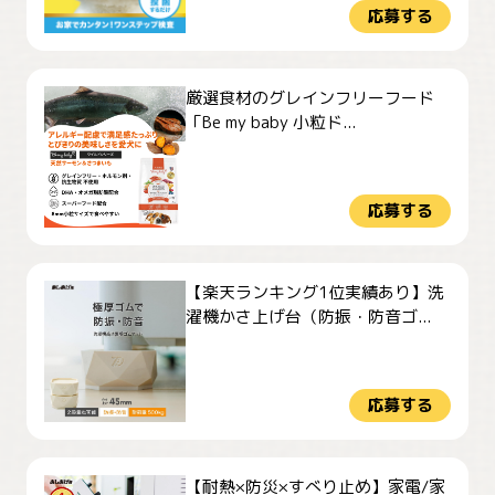
応募する
厳選食材のグレインフリーフード
「Be my baby 小粒ド...
応募する
【楽天ランキング1位実績あり】洗
濯機かさ上げ台（防振・防音ゴ...
応募する
【耐熱×防災×すべり止め】家電/家