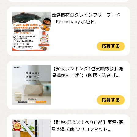
厳選食材のグレインフリーフード
「Be my baby 小粒ド...
応募する
【楽天ランキング1位実績あり】洗
濯機かさ上げ台（防振・防音ゴ...
応募する
【耐熱×防災×すべり止め】家電/家
具 移動抑制シリコンマット...