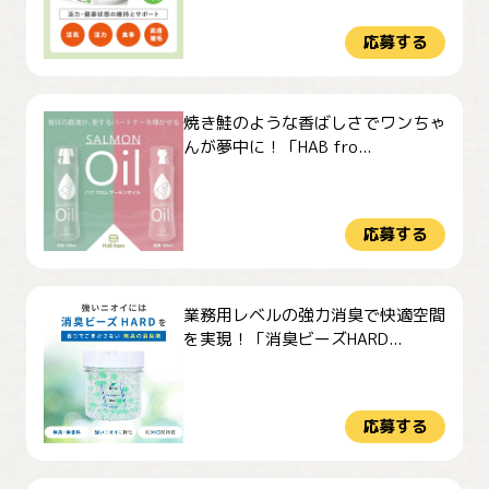
応募する
焼き鮭のような香ばしさでワンちゃ
んが夢中に！「HAB fro...
応募する
業務用レベルの強力消臭で快適空間
を実現！「消臭ビーズHARD...
応募する