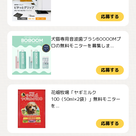
応募する
犬猫専用音波歯ブラシBOOOOMプ
ロの無料モニターを募集しま...
応募する
花畑牧場「ヤギミルク
100（50ml×2袋）」無料モニター
を...
応募する