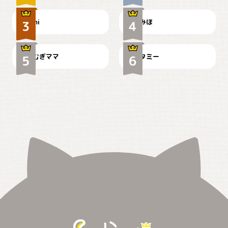
ドーベルマンのお友達邸に
mi
みほ
🌻とむぎ！
て
むぎママ
タミー