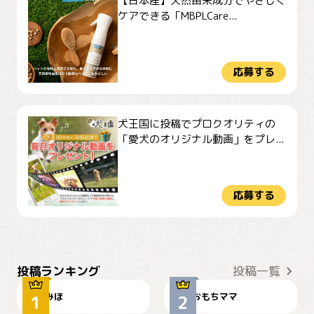
【日本産】天然由来成分でやさしく
ケアできる「MBPLCare...
応募する
犬王国に投稿でプロクオリティの
「愛犬のオリジナル動画」をプレ...
応募する
おやつありますか？
今朝のおさんぽ
投稿ランキング
投稿一覧
みほ
おもちママ
可愛い？
見てるぞぉ