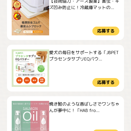
【技術協力・アース製薬】害虫・キ
ズ凹み防止に！冷蔵庫マットの...
応募する
愛犬の毎日をサポートする「JBPET
プラセンタサプリEQパウ...
応募する
焼き鮭のような香ばしさでワンちゃ
んが夢中に！「HAB fro...