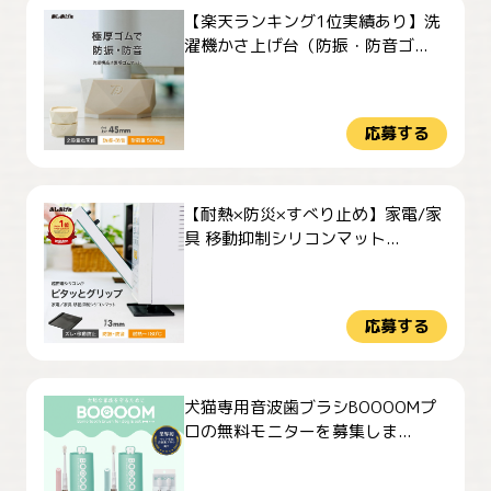
【楽天ランキング1位実績あり】洗
濯機かさ上げ台（防振・防音ゴ...
応募する
【耐熱×防災×すべり止め】家電/家
具 移動抑制シリコンマット...
応募する
犬猫専用音波歯ブラシBOOOOMプ
ロの無料モニターを募集しま...