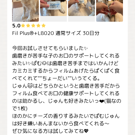
5.0
Fil Plus®+L8020 通常サイズ 30日分

今回お試しさせてもらいました✨

歯磨きが苦手な子のお口のサポートしてくれる
みたい✨ぱむ🐶は歯磨き苦手まではいかんけど
カミカミするからフィルムあげたらぱくぱく食
べてくれて""ちょーだい""いうてくる。

じゅん🐱はどちらかというと歯磨き苦手だから
フィルム食べてお口の健康サポートしてくれる
のは助かるし、じゅんも好きみたいっ❤️(猫なの
で1枚)

ほのかにチーズの香りするみたいでぱむじゅん
は好き嫌いあんまないから食べてくれる〜

ぜひ気になる方は試してみてね💖
