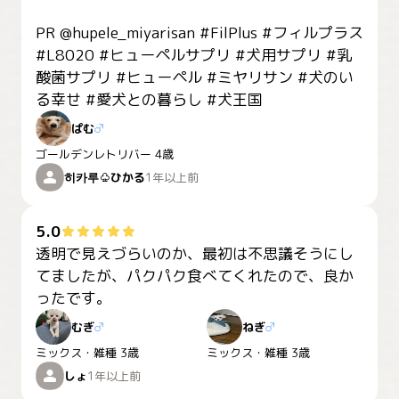
PR @hupele_miyarisan #FilPlus #フィルプラス 
#L8020 #ヒューペルサプリ #犬用サプリ #乳
酸菌サプリ #ヒューペル #ミヤリサン #犬のい
る幸せ #愛犬との暮らし #犬王国
ぱむ
♂
ゴールデンレトリバー
4歳
히카루♧ひかる
1年以上前
5.0
透明で見えづらいのか、最初は不思議そうにし
てましたが、パクパク食べてくれたので、良か
ったです。
むぎ
♂
ねぎ
♂
ミックス・雑種
3歳
ミックス・雑種
3歳
しょ
1年以上前