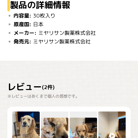
製品の詳細情報
内容量:
30枚入り
原産国:
日本
メーカー:
ミヤリサン製薬株式会社
発売元:
ミヤリサン製薬株式会社
レビュー
(
2
件)
※レビューはあくまで個人の感想です。