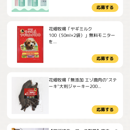
応募する
花畑牧場「ヤギミルク
100（50ml×2袋）」無料モニター
を...
応募する
花畑牧場「無添加 エゾ鹿肉の"ステ
ーキ"大判ジャーキー200...
応募する