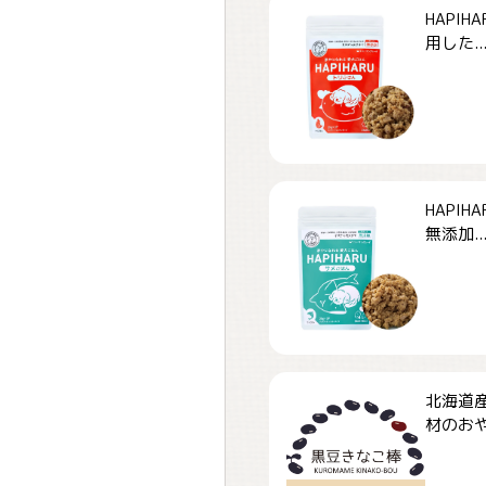
HAPI
用した..
HAPI
無添加..
北海道
材のおや