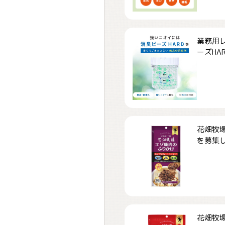
業務用
ーズHARD
花畑牧場
を募集しま
花畑牧場