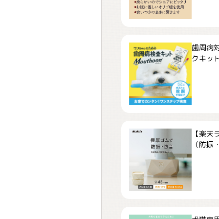
歯周病
クキット「
【楽天
（防振・