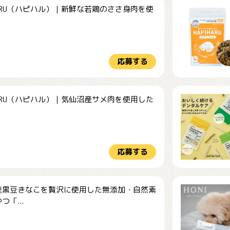
HARU（ハピハル）｜新鮮な若鶏のささ身肉を使
.
応募する
HARU（ハピハル）｜気仙沼産サメ肉を使用した
.
応募する
産黒豆きなこを贅沢に使用した無添加・自然素
つ「...