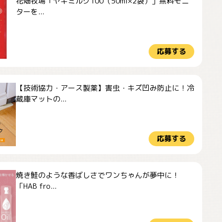
花畑牧場「ヤギミルク100（50ml×2袋）」無料モニ
ターを...
応募する
【技術協力・アース製薬】害虫・キズ凹み防止に！冷
蔵庫マットの...
応募する
焼き鮭のような香ばしさでワンちゃんが夢中に！
「HAB fro...