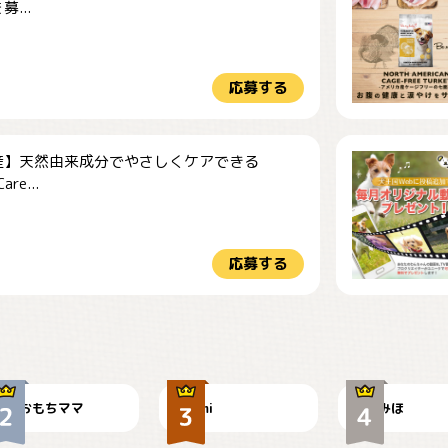
...
応募する
産】天然由来成分でやさしくケアできる
re...
応募する
今朝のおさんぽ
可愛い？
見てるぞぉ
おもちママ
mi
みほ