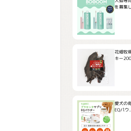
犬猫専用
を募集しま
花畑牧場
キー200.
愛犬の毎
EQパウ..