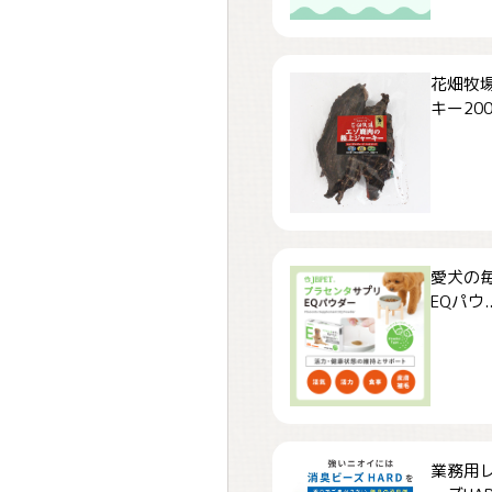
花畑牧場
キー200.
愛犬の毎
EQパウ..
業務用