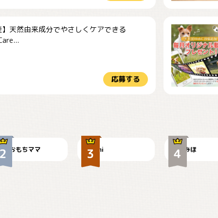
産】天然由来成分でやさしくケアできる
re...
応募する
今朝のおさんぽ
可愛い？
見てるぞぉ
おもちママ
mi
みほ