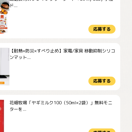
ド...
応募する
【耐熱×防災×すべり止め】家電/家具 移動抑制シリコ
ンマット...
応募する
花畑牧場「ヤギミルク100（50ml×2袋）」無料モニ
ターを...