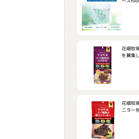
ーズHARD
花畑牧場
を募集しま
花畑牧場
ニターを募