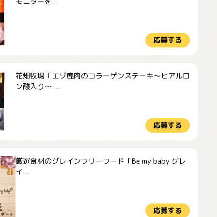
モニターを...
応募する
花畑牧場「エゾ鹿肉のコラーゲンステーキ～ヒアルロ
ン酸入り～ ...
応募する
厳選食材のグレインフリーフード「Be my baby グレ
イ...
応募する