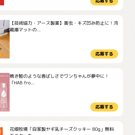
応募する
【技術協力・アース製薬】害虫・キズ凹み防止に！冷
蔵庫マットの...
応募する
焼き鮭のような香ばしさでワンちゃんが夢中に！
「HAB fro...
応募する
花畑牧場「自家製ヤギ乳チーズクッキー 80g」無料