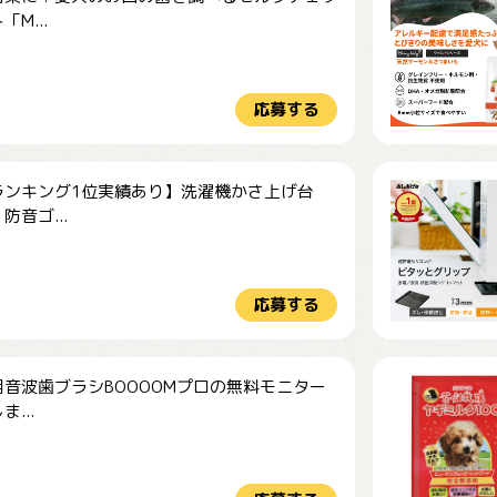
M...
応募する
ランキング1位実績あり】洗濯機かさ上げ台
防音ゴ...
応募する
音波歯ブラシBOOOOMプロの無料モニター
...