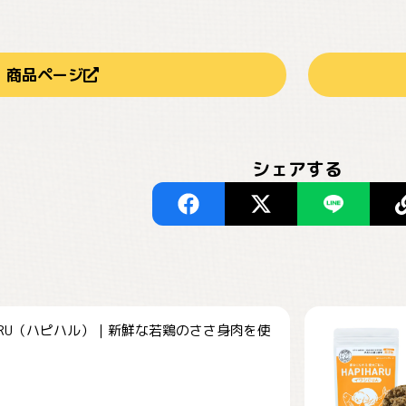
商品ページ
シェアする
HARU（ハピハル）｜新鮮な若鶏のささ身肉を使
.