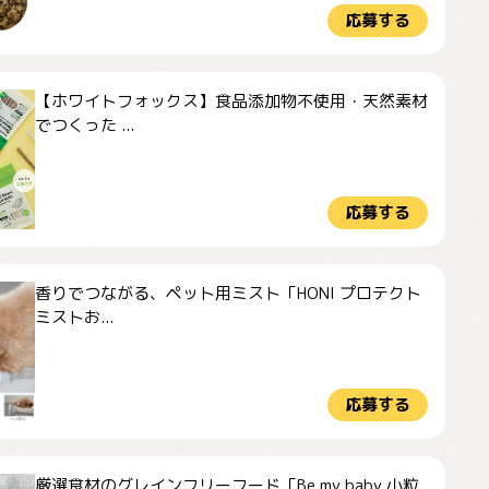
応募する
【ホワイトフォックス】食品添加物不使用・天然素材
でつくった ...
応募する
香りでつながる、ペット用ミスト「HONI プロテクト
ミストお...
応募する
厳選食材のグレインフリーフード「Be my baby 小粒