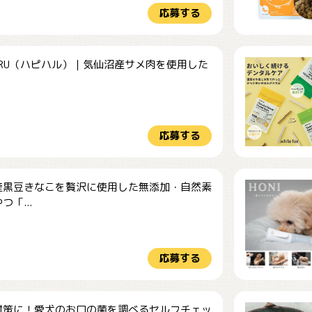
応募する
HARU（ハピハル）｜気仙沼産サメ肉を使用した
.
応募する
産黒豆きなこを贅沢に使用した無添加・自然素
つ「...
応募する
対策に！愛犬のお口の菌を調べるセルフチェッ