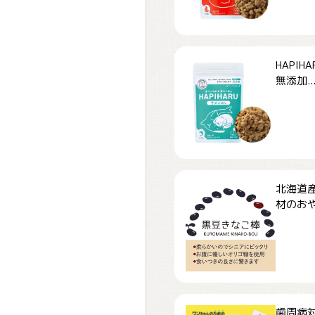
HAPI
無添加..
北海道
材のおや
歯周病