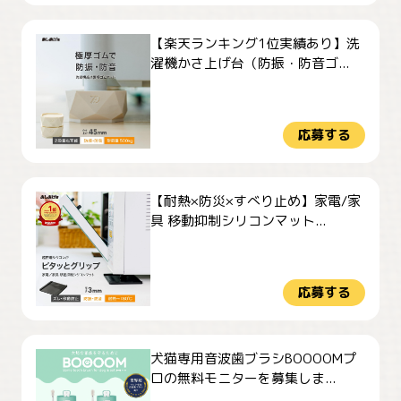
【楽天ランキング1位実績あり】洗
濯機かさ上げ台（防振・防音ゴ...
応募する
【耐熱×防災×すべり止め】家電/家
具 移動抑制シリコンマット...
応募する
犬猫専用音波歯ブラシBOOOOMプ
ロの無料モニターを募集しま...