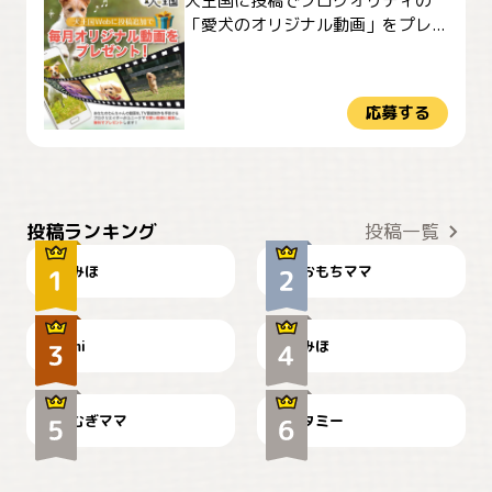
犬王国に投稿でプロクオリティの
「愛犬のオリジナル動画」をプレ...
応募する
おやつありますか？
今朝のおさんぽ
投稿ランキング
投稿一覧
みほ
おもちママ
可愛い？
見てるぞぉ
ドーベルマンのお友達邸に
mi
みほ
🌻とむぎ！
て
むぎママ
タミー