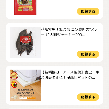
応募する
花畑牧場「無添加 エゾ鹿肉の"ステ
ーキ"大判ジャーキー200...
応募する
【技術協力・アース製薬】害虫・キ
ズ凹み防止に！冷蔵庫マットの...
応募する