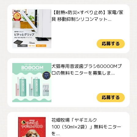
【耐熱×防災×すべり止め】家電/家
具 移動抑制シリコンマット...
応募する
犬猫専用音波歯ブラシBOOOOMプ
ロの無料モニターを募集しま...
応募する
花畑牧場「ヤギミルク
100（50ml×2袋）」無料モニター
を...