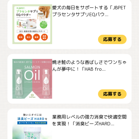
愛犬の毎日をサポートする「JBPET
プラセンタサプリEQパウ...
応募する
焼き鮭のような香ばしさでワンちゃ
んが夢中に！「HAB fro...
応募する
業務用レベルの強力消臭で快適空間
を実現！「消臭ビーズHARD...