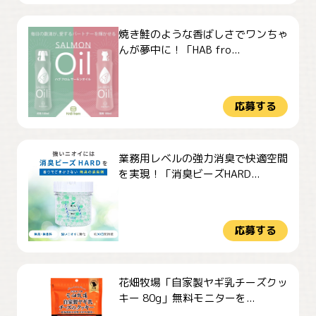
焼き鮭のような香ばしさでワンちゃ
んが夢中に！「HAB fro...
応募する
業務用レベルの強力消臭で快適空間
を実現！「消臭ビーズHARD...
応募する
花畑牧場「自家製ヤギ乳チーズクッ
キー 80g」無料モニターを...