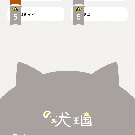
むぎママ
タミー