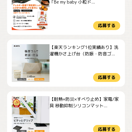
「Be my baby 小粒ド...
応募する
【楽天ランキング1位実績あり】洗
濯機かさ上げ台（防振・防音ゴ...
応募する
【耐熱×防災×すべり止め】家電/家
具 移動抑制シリコンマット...
応募する