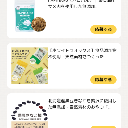
HAPIHARU（ハピハル）｜気仙沼産
サメ肉を使用した無添加...
応募する
【ホワイトフォックス】食品添加物
不使用・天然素材でつくった ...
応募する
北海道産黒豆きなこを贅沢に使用し
た無添加・自然素材のおやつ「...