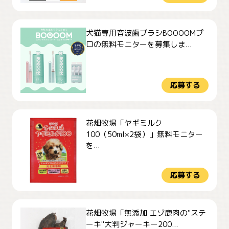
犬猫専用音波歯ブラシBOOOOMプ
ロの無料モニターを募集しま...
応募する
花畑牧場「ヤギミルク
100（50ml×2袋）」無料モニター
を...
応募する
花畑牧場「無添加 エゾ鹿肉の"ステ
ーキ"大判ジャーキー200...