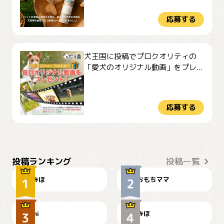
応募する
犬王国に投稿でプロクオリティの
「愛犬のオリジナル動画」をプレ...
応募する
おやつありますか？
今朝のおさんぽ
投稿ランキング
投稿一覧
みほ
おもちママ
可愛い？
見てるぞぉ
ドーベルマンのお友達邸に
mi
みほ
🌻とむぎ！
て