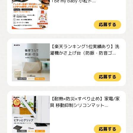
「Be my baby 小粒ド...
応募する
【楽天ランキング1位実績あり】洗
濯機かさ上げ台（防振・防音ゴ...
応募する
【耐熱×防災×すべり止め】家電/家
具 移動抑制シリコンマット...
応募する