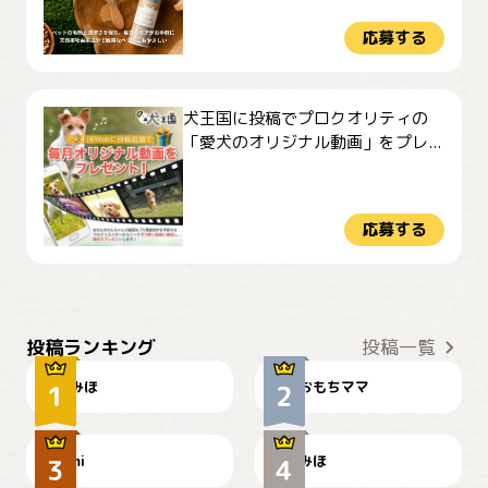
応募する
犬王国に投稿でプロクオリティの
「愛犬のオリジナル動画」をプレ...
応募する
おやつありますか？
今朝のおさんぽ
投稿ランキング
投稿一覧
みほ
おもちママ
可愛い？
見てるぞぉ
ドーベルマンのお友達邸に
mi
みほ
🌻とむぎ！
て