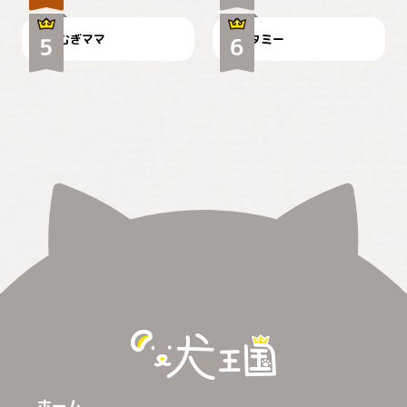
むぎママ
タミー
ホーム