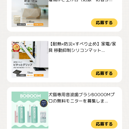
応募する
【耐熱×防災×すべり止め】家電/家
具 移動抑制シリコンマット...
応募する
犬猫専用音波歯ブラシBOOOOMプ
ロの無料モニターを募集しま...
応募する