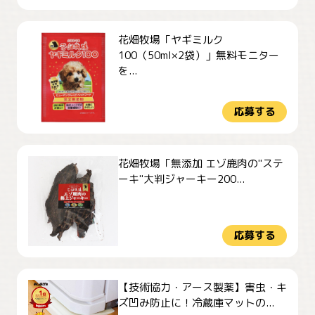
花畑牧場「ヤギミルク
100（50ml×2袋）」無料モニター
を...
応募する
花畑牧場「無添加 エゾ鹿肉の"ステ
ーキ"大判ジャーキー200...
応募する
【技術協力・アース製薬】害虫・キ
ズ凹み防止に！冷蔵庫マットの...