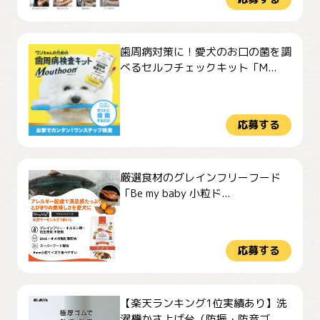
歯周病対策に！愛犬のお口の菌を調
べるセルフチェックキット「M...
応募する
厳選食材のグレインフリーフード
「Be my baby 小粒ド...
応募する
【楽天ランキング1位実績あり】洗
濯機かさ上げ台（防振・防音ゴ...