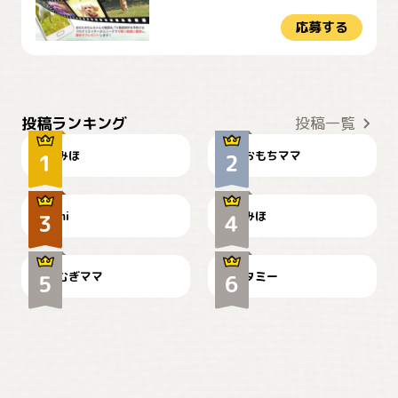
応募する
おやつありますか？
今朝のおさんぽ
投稿ランキング
投稿一覧
みほ
おもちママ
可愛い？
見てるぞぉ
ドーベルマンのお友達邸に
mi
みほ
🌻とむぎ！
て
むぎママ
タミー