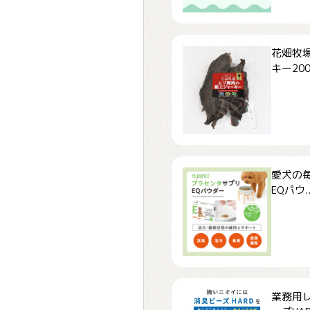
花畑牧場
キー200.
愛犬の毎
EQパウ..
業務用