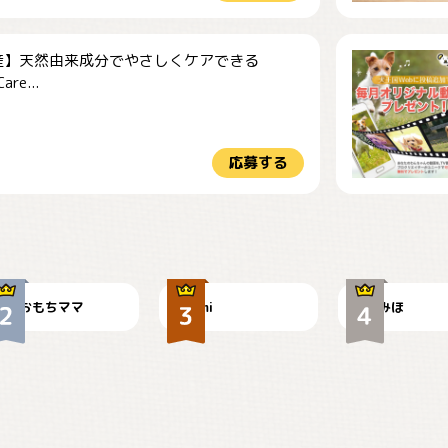
産】天然由来成分でやさしくケアできる
re...
応募する
今朝のおさんぽ
可愛い？
見てるぞぉ
おもちママ
mi
みほ