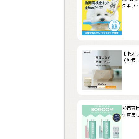
クキット「
【楽天
（防振・
犬猫専用
を募集しま