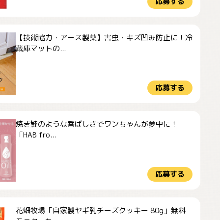
応募する
【技術協力・アース製薬】害虫・キズ凹み防止に！冷
蔵庫マットの...
応募する
焼き鮭のような香ばしさでワンちゃんが夢中に！
「HAB fro...
応募する
花畑牧場「自家製ヤギ乳チーズクッキー 80g」無料