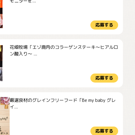
モニターを...
応募する
花畑牧場「エゾ鹿肉のコラーゲンステーキ～ヒアルロ
ン酸入り～ ...
応募する
厳選食材のグレインフリーフード「Be my baby グレ
イ...
応募する