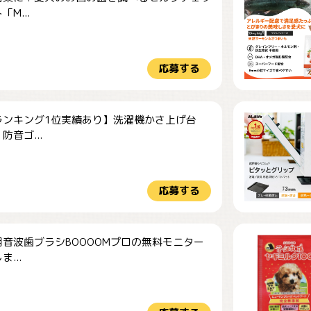
M...
応募する
ランキング1位実績あり】洗濯機かさ上げ台
防音ゴ...
応募する
音波歯ブラシBOOOOMプロの無料モニター
...