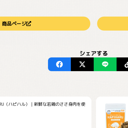
商品ページ
シェアする
HARU（ハピハル）｜新鮮な若鶏のささ身肉を使
.