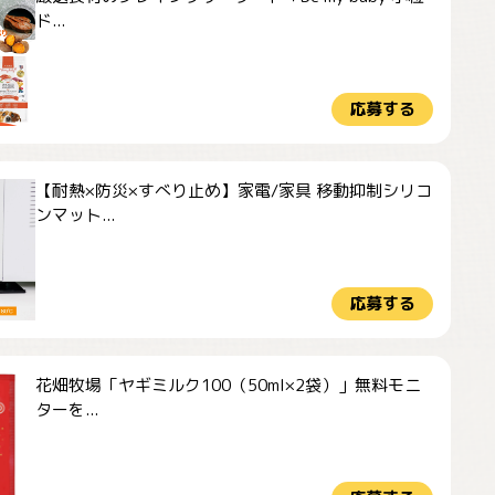
ド...
応募する
【耐熱×防災×すべり止め】家電/家具 移動抑制シリコ
ンマット...
応募する
花畑牧場「ヤギミルク100（50ml×2袋）」無料モニ
ターを...