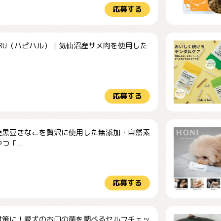
応募する
HARU（ハピハル）｜気仙沼産サメ肉を使用した
.
応募する
産黒豆きなこを贅沢に使用した無添加・自然素
つ「...
応募する
対策に！愛犬のお口の菌を調べるセルフチェッ