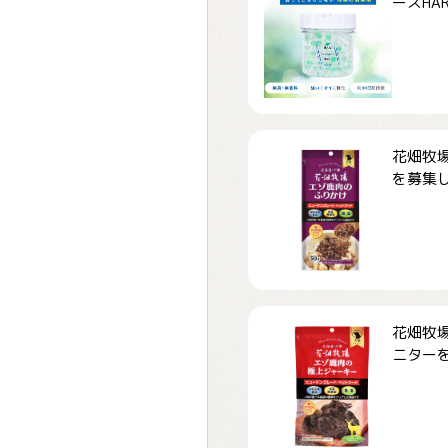
ーズHARD
花畑牧場
を募集しま
花畑牧場
ニターを募