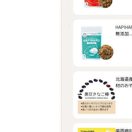
HAPI
無添加..
北海道
材のおや
歯周病