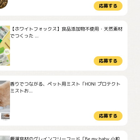
応募する
【ホワイトフォックス】食品添加物不使用・天然素材
でつくった ...
応募する
香りでつながる、ペット用ミスト「HONI プロテクト
ミストお...
応募する
厳選食材のグレインフリーフード「Be my baby 小粒