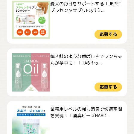
愛犬の毎日をサポートする「JBPET
プラセンタサプリEQパウ...
応募する
焼き鮭のような香ばしさでワンちゃ
んが夢中に！「HAB fro...
応募する
業務用レベルの強力消臭で快適空間
を実現！「消臭ビーズHARD...