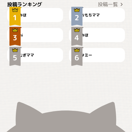
投稿ランキング
投稿一覧
みほ
おもちママ
可愛い？
見てるぞぉ
ドーベルマンのお友達邸に
mi
みほ
🌻とむぎ！
て
むぎママ
タミー