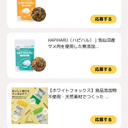
応募する
HAPIHARU（ハピハル）｜気仙沼産
サメ肉を使用した無添加...
応募する
【ホワイトフォックス】食品添加物
不使用・天然素材でつくった ...
応募する