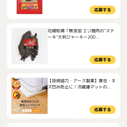
応募する
花畑牧場「無添加 エゾ鹿肉の"ステ
ーキ"大判ジャーキー200...
応募する
【技術協力・アース製薬】害虫・キ
ズ凹み防止に！冷蔵庫マットの...
応募する