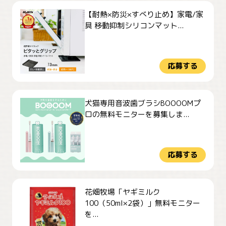
【耐熱×防災×すべり止め】家電/家
具 移動抑制シリコンマット...
応募する
犬猫専用音波歯ブラシBOOOOMプ
ロの無料モニターを募集しま...
応募する
花畑牧場「ヤギミルク
100（50ml×2袋）」無料モニター
を...