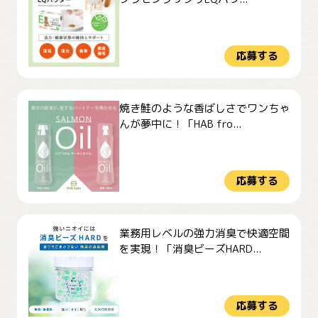
応募する
焼き鮭のような香ばしさでワンちゃ
んが夢中に！「HAB fro...
応募する
業務用レベルの強力消臭で快適空間
を実現！「消臭ビーズHARD...
応募する