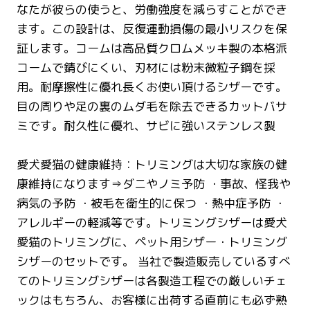
なたが彼らの使うと、労働強度を減らすことができ
ます。この設計は、反復運動損傷の最小リスクを保
証します。コームは高品質クロムメッキ製の本格派
コームで錆びにくい、刃材には粉末微粒子鋼を採
用。耐摩擦性に優れ長くお使い頂けるシザーです。
目の周りや足の裏のムダ毛を除去できるカットバサ
ミです。耐久性に優れ、サビに強いステンレス製
愛犬愛猫の健康維持：トリミングは大切な家族の健
康維持になります⇒ダニやノミ予防 ・事故、怪我や
病気の予防 ・被毛を衛生的に保つ ・熱中症予防 ・
アレルギーの軽減等です。トリミングシザーは愛犬
愛猫のトリミングに、ペット用シザー・トリミング
シザーのセットです。 当社で製造販売しているすべ
てのトリミングシザーは各製造工程での厳しいチェ
ックはもちろん、お客様に出荷する直前にも必ず熟