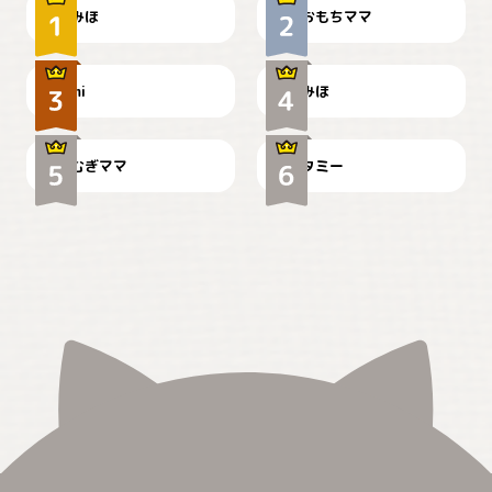
みほ
おもちママ
可愛い？
見てるぞぉ
ドーベルマンのお友達邸に
mi
みほ
🌻とむぎ！
て
むぎママ
タミー