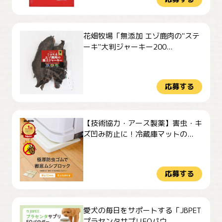
花畑牧場「無添加 エゾ鹿肉の"ステ
ーキ"大判ジャーキー200...
応募する
【技術協力・アース製薬】害虫・キ
ズ凹み防止に！冷蔵庫マットの...
応募する
愛犬の毎日をサポートする「JBPET
プラセンタサプリEQパウ...