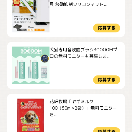
具 移動抑制シリコンマット...
応募する
犬猫専用音波歯ブラシBOOOOMプ
ロの無料モニターを募集しま...
応募する
花畑牧場「ヤギミルク
100（50ml×2袋）」無料モニター
を...
応募する