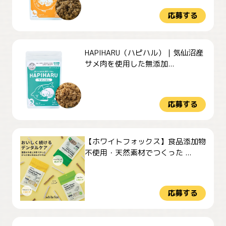
応募する
HAPIHARU（ハピハル）｜気仙沼産
サメ肉を使用した無添加...
応募する
【ホワイトフォックス】食品添加物
不使用・天然素材でつくった ...
応募する