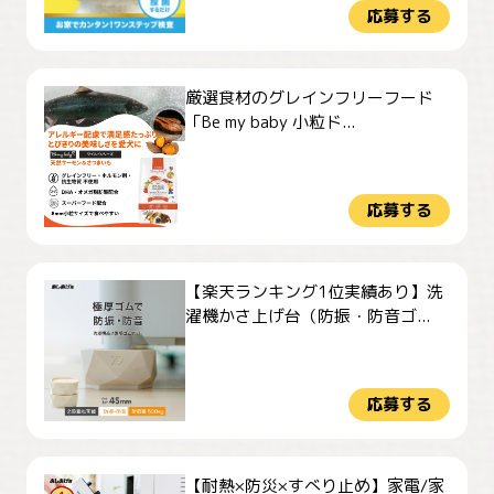
応募する
厳選食材のグレインフリーフード
「Be my baby 小粒ド...
応募する
【楽天ランキング1位実績あり】洗
濯機かさ上げ台（防振・防音ゴ...
応募する
【耐熱×防災×すべり止め】家電/家