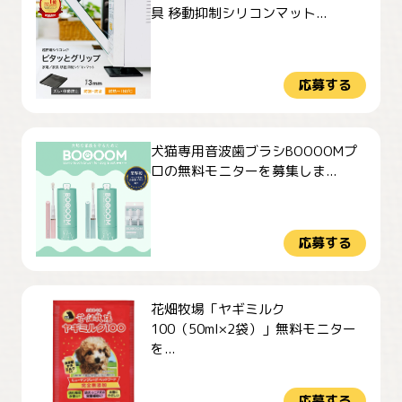
具 移動抑制シリコンマット...
応募する
犬猫専用音波歯ブラシBOOOOMプ
ロの無料モニターを募集しま...
応募する
花畑牧場「ヤギミルク
100（50ml×2袋）」無料モニター
を...
応募する