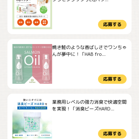
応募する
焼き鮭のような香ばしさでワンちゃ
んが夢中に！「HAB fro...
応募する
業務用レベルの強力消臭で快適空間
を実現！「消臭ビーズHARD...
応募する