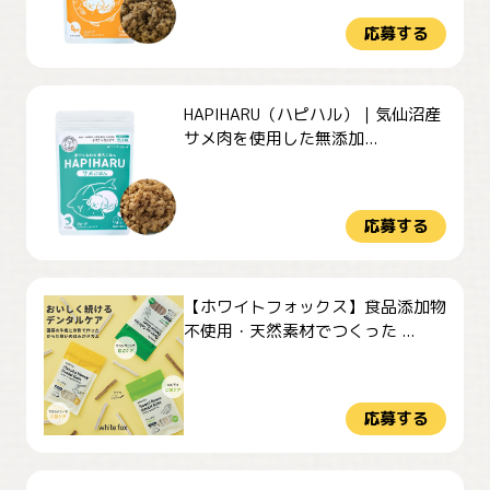
応募する
HAPIHARU（ハピハル）｜気仙沼産
サメ肉を使用した無添加...
応募する
【ホワイトフォックス】食品添加物
不使用・天然素材でつくった ...
応募する