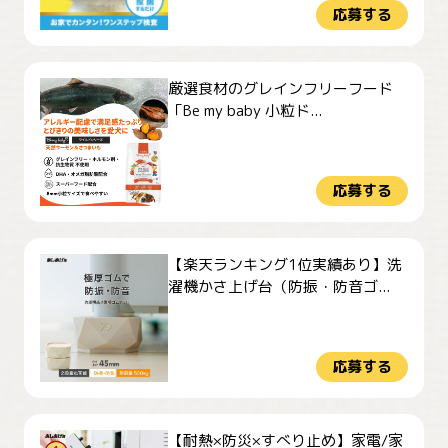
応募する
厳選食材のグレインフリーフード
「Be my baby 小粒ド...
応募する
【楽天ランキング1位実績あり】洗
濯機かさ上げ台（防振・防音ゴ...
応募する
【耐熱×防災×すべり止め】家電/家