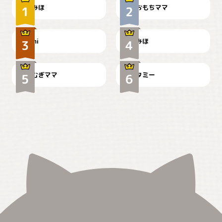
みほ
おもちママ
可愛い？
見てるぞぉ
ドーベルマンのお友達邸に
mi
みほ
🌻とむぎ！
て
むぎママ
タミー