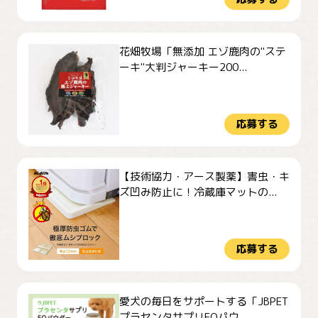
花畑牧場「無添加 エゾ鹿肉の"ステ
ーキ"大判ジャーキー200...
応募する
【技術協力・アース製薬】害虫・キ
ズ凹み防止に！冷蔵庫マットの...
応募する
愛犬の毎日をサポートする「JBPET
プラセンタサプリEQパウ...