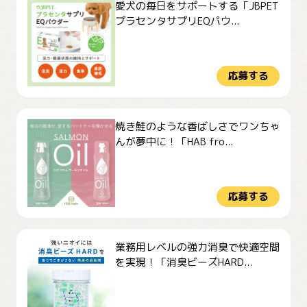
愛犬の毎日をサポートする「JBPET
プラセンタサプリEQパウ...
応募する
焼き鮭のような香ばしさでワンちゃ
んが夢中に！「HAB fro...
応募する
業務用レベルの強力消臭で快適空間
を実現！「消臭ビーズHARD...