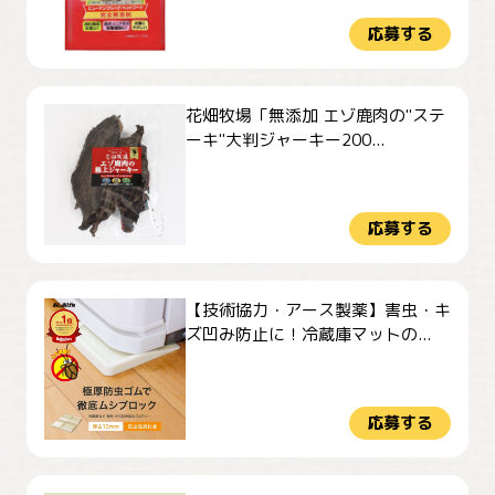
応募する
花畑牧場「無添加 エゾ鹿肉の"ステ
ーキ"大判ジャーキー200...
応募する
【技術協力・アース製薬】害虫・キ
ズ凹み防止に！冷蔵庫マットの...
応募する