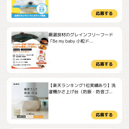
応募する
厳選食材のグレインフリーフード
「Be my baby 小粒ド...
応募する
【楽天ランキング1位実績あり】洗
濯機かさ上げ台（防振・防音ゴ...
応募する