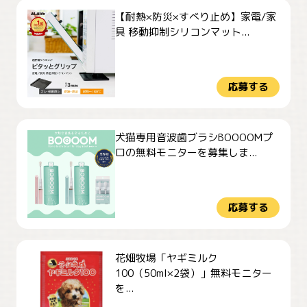
【耐熱×防災×すべり止め】家電/家
具 移動抑制シリコンマット...
応募する
犬猫専用音波歯ブラシBOOOOMプ
ロの無料モニターを募集しま...
応募する
花畑牧場「ヤギミルク
100（50ml×2袋）」無料モニター
を...