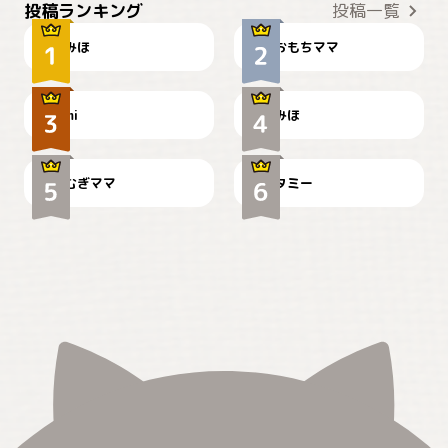
投稿ランキング
投稿一覧
みほ
おもちママ
可愛い？
見てるぞぉ
ドーベルマンのお友達邸に
mi
みほ
🌻とむぎ！
て
むぎママ
タミー