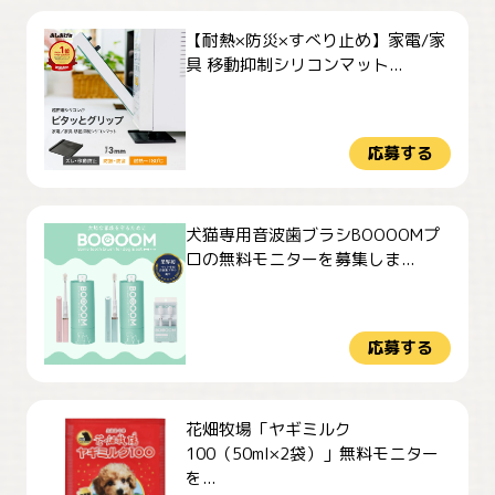
【耐熱×防災×すべり止め】家電/家
具 移動抑制シリコンマット...
応募する
犬猫専用音波歯ブラシBOOOOMプ
ロの無料モニターを募集しま...
応募する
花畑牧場「ヤギミルク
100（50ml×2袋）」無料モニター
を...