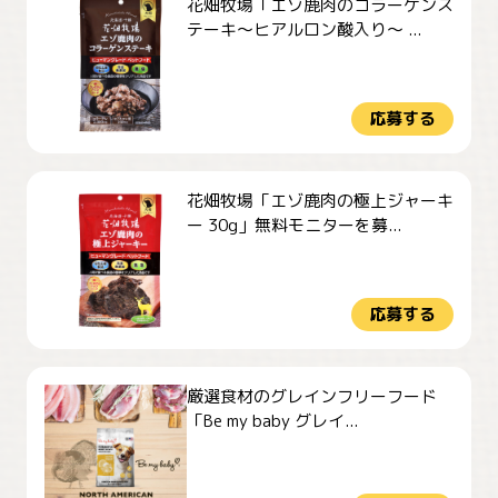
花畑牧場「エゾ鹿肉のコラーゲンス
テーキ～ヒアルロン酸入り～ ...
応募する
花畑牧場「エゾ鹿肉の極上ジャーキ
ー 30g」無料モニターを募...
応募する
厳選食材のグレインフリーフード
「Be my baby グレイ...