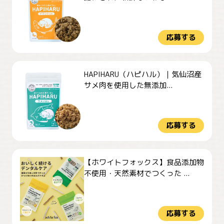
応募する
HAPIHARU（ハピハル）｜気仙沼産
サメ肉を使用した無添加...
応募する
【ホワイトフォックス】食品添加物
不使用・天然素材でつくった ...
応募する