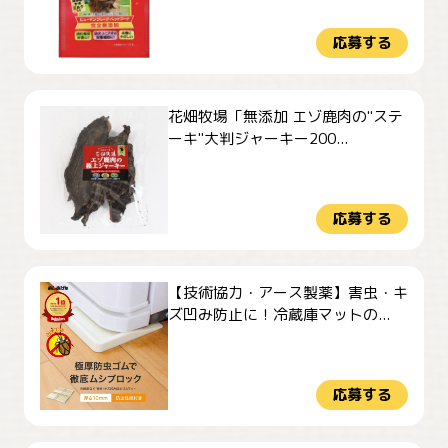
応募する
花畑牧場「無添加 エゾ鹿肉の"ステ
ーキ"大判ジャーキー200...
応募する
【技術協力・アース製薬】害虫・キ
ズ凹み防止に！冷蔵庫マットの...
応募する