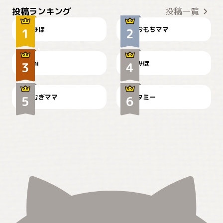
おやつありますか？
今朝のおさんぽ
投稿ランキング
投稿一覧
みほ
おもちママ
可愛い？
見てるぞぉ
ドーベルマンのお友達邸に
mi
みほ
🌻とむぎ！
て
むぎママ
タミー