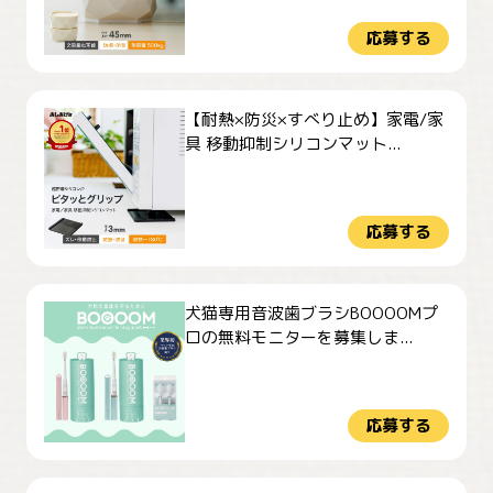
応募する
【耐熱×防災×すべり止め】家電/家
具 移動抑制シリコンマット...
応募する
犬猫専用音波歯ブラシBOOOOMプ
ロの無料モニターを募集しま...
応募する