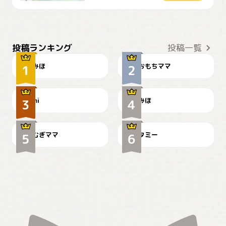
おやつありますか？
今朝のおさんぽ
投稿ランキング
投稿一覧
みほ
おもちママ
可愛い？
見てるぞぉ
ドーベルマンのお友達邸に
mi
みほ
🌻とむぎ！
て
むぎママ
タミー