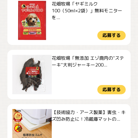
花畑牧場「ヤギミルク
100（50ml×2袋）」無料モニター
を...
応募する
花畑牧場「無添加 エゾ鹿肉の"ステ
ーキ"大判ジャーキー200...
応募する
【技術協力・アース製薬】害虫・キ
ズ凹み防止に！冷蔵庫マットの...