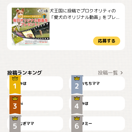
犬王国に投稿でプロクオリティの
「愛犬のオリジナル動画」をプレ...
応募する
おやつありますか？
今朝のおさんぽ
投稿ランキング
投稿一覧
みほ
おもちママ
可愛い？
見てるぞぉ
ドーベルマンのお友達邸に
mi
みほ
🌻とむぎ！
て
むぎママ
タミー