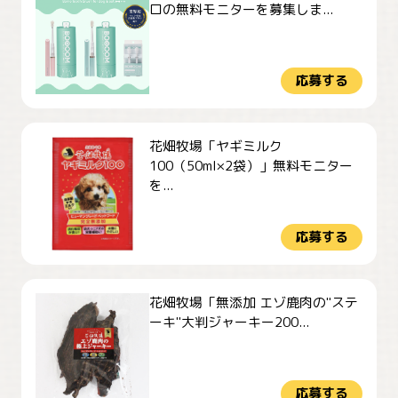
ロの無料モニターを募集しま...
応募する
花畑牧場「ヤギミルク
100（50ml×2袋）」無料モニター
を...
応募する
花畑牧場「無添加 エゾ鹿肉の"ステ
ーキ"大判ジャーキー200...
応募する