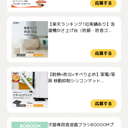
応募する
【楽天ランキング1位実績あり】洗
濯機かさ上げ台（防振・防音ゴ...
応募する
【耐熱×防災×すべり止め】家電/家
具 移動抑制シリコンマット...
応募する
犬猫専用音波歯ブラシBOOOOMプ