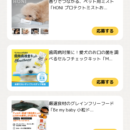
香りでつながる、ペット用ミスト
「HONI プロテクトミストお...
応募する
歯周病対策に！愛犬のお口の菌を調
べるセルフチェックキット「M...
応募する
厳選食材のグレインフリーフード
「Be my baby 小粒ド...