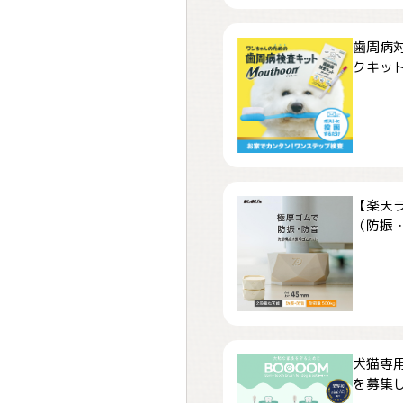
歯周病
クキット「
【楽天
（防振・
犬猫専用
を募集しま