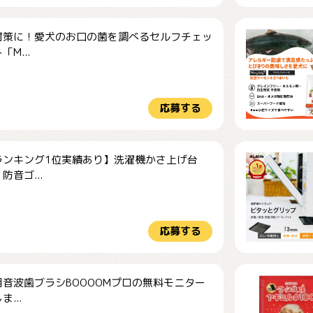
対策に！愛犬のお口の菌を調べるセルフチェッ
M...
応募する
ランキング1位実績あり】洗濯機かさ上げ台
防音ゴ...
応募する
音波歯ブラシBOOOOMプロの無料モニター
...