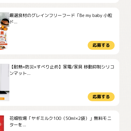
厳選食材のグレインフリーフード「Be my baby 小粒
ド...
応募する
【耐熱×防災×すべり止め】家電/家具 移動抑制シリコ
ンマット...
応募する
花畑牧場「ヤギミルク100（50ml×2袋）」無料モニ
ターを...