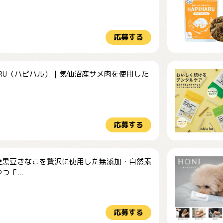
応募する
HARU（ハピハル）｜気仙沼産サメ肉を使用した
.
応募する
産黒豆きなこを贅沢に使用した無添加・自然素
つ「...
応募する