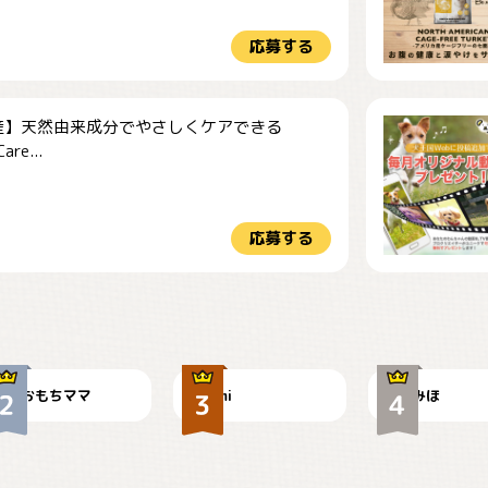
応募する
産】天然由来成分でやさしくケアできる
re...
応募する
今朝のおさんぽ
可愛い？
見てるぞぉ
おもちママ
mi
みほ