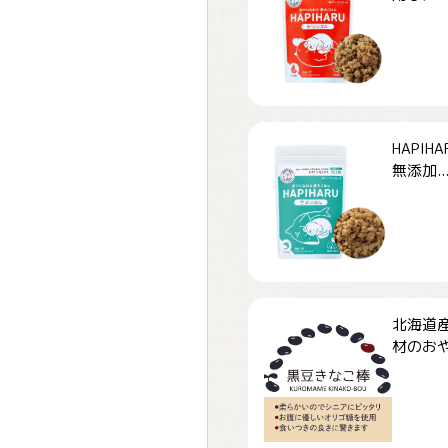
HAPI
無添加..
北海道
材のおや