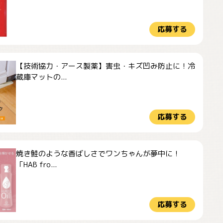
応募する
【技術協力・アース製薬】害虫・キズ凹み防止に！冷
蔵庫マットの...
応募する
焼き鮭のような香ばしさでワンちゃんが夢中に！
「HAB fro...
応募する