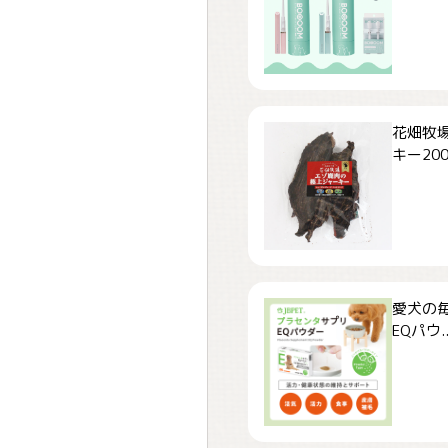
花畑牧場
キー200.
愛犬の毎
EQパウ..