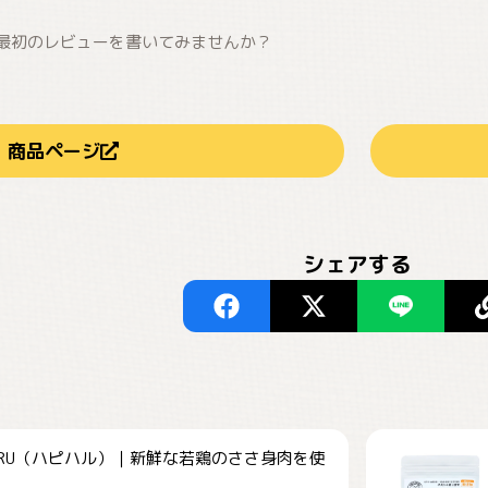
最初のレビューを書いてみませんか？
商品ページ
シェアする
HARU（ハピハル）｜新鮮な若鶏のささ身肉を使
.