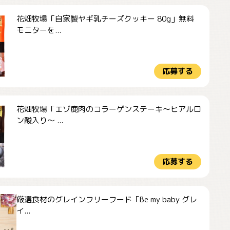
花畑牧場「自家製ヤギ乳チーズクッキー 80g」無料
モニターを...
応募する
花畑牧場「エゾ鹿肉のコラーゲンステーキ～ヒアルロ
ン酸入り～ ...
応募する
厳選食材のグレインフリーフード「Be my baby グレ
イ...