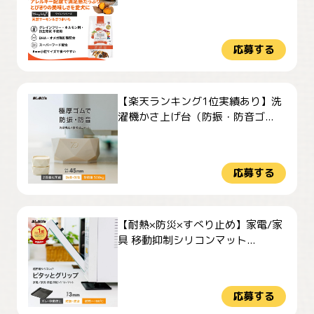
応募する
【楽天ランキング1位実績あり】洗
濯機かさ上げ台（防振・防音ゴ...
応募する
【耐熱×防災×すべり止め】家電/家
具 移動抑制シリコンマット...
応募する