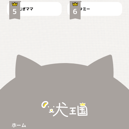
むぎママ
タミー
ホーム