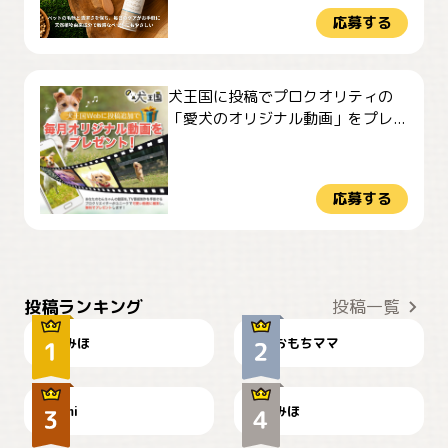
応募する
犬王国に投稿でプロクオリティの
「愛犬のオリジナル動画」をプレ...
応募する
おやつありますか？
今朝のおさんぽ
投稿ランキング
投稿一覧
みほ
おもちママ
可愛い？
見てるぞぉ
ドーベルマンのお友達邸に
mi
みほ
🌻とむぎ！
て