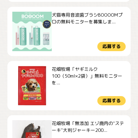
犬猫専用音波歯ブラシBOOOOMプ
ロの無料モニターを募集しま...
応募する
花畑牧場「ヤギミルク
100（50ml×2袋）」無料モニター
を...
応募する
花畑牧場「無添加 エゾ鹿肉の"ステ
ーキ"大判ジャーキー200...