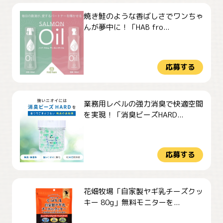
焼き鮭のような香ばしさでワンちゃ
んが夢中に！「HAB fro...
応募する
業務用レベルの強力消臭で快適空間
を実現！「消臭ビーズHARD...
応募する
花畑牧場「自家製ヤギ乳チーズクッ
キー 80g」無料モニターを...