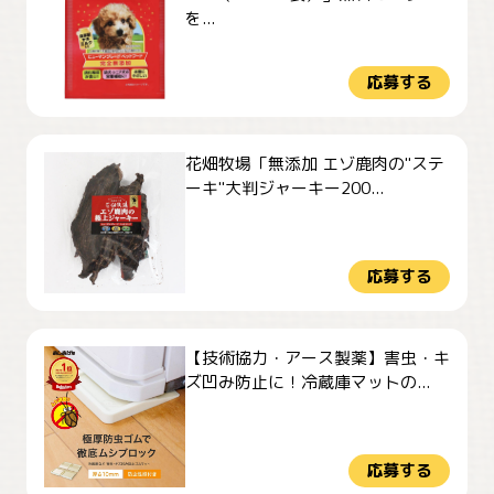
を...
応募する
花畑牧場「無添加 エゾ鹿肉の"ステ
ーキ"大判ジャーキー200...
応募する
【技術協力・アース製薬】害虫・キ
ズ凹み防止に！冷蔵庫マットの...
応募する