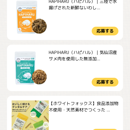
HAPIHARU（ハピハル）｜三陸で水
揚げされた新鮮ないわし...
応募する
HAPIHARU（ハピハル）｜気仙沼産
サメ肉を使用した無添加...
応募する
【ホワイトフォックス】食品添加物
不使用・天然素材でつくった ...