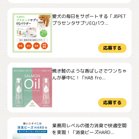
愛犬の毎日をサポートする「JBPET
プラセンタサプリEQパウ...
応募する
焼き鮭のような香ばしさでワンちゃ
んが夢中に！「HAB fro...
応募する
業務用レベルの強力消臭で快適空間
を実現！「消臭ビーズHARD...