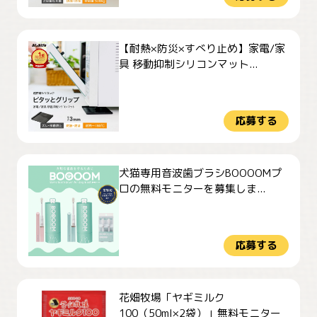
【耐熱×防災×すべり止め】家電/家
具 移動抑制シリコンマット...
応募する
犬猫専用音波歯ブラシBOOOOMプ
ロの無料モニターを募集しま...
応募する
花畑牧場「ヤギミルク
100（50ml×2袋）」無料モニター