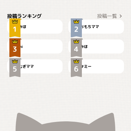
おやつありますか？
今朝のおさんぽ
投稿ランキング
投稿一覧
みほ
おもちママ
可愛い？
見てるぞぉ
ドーベルマンのお友達邸に
mi
みほ
🌻とむぎ！
て
むぎママ
タミー