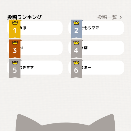
おやつありますか？
今朝のおさんぽ
投稿ランキング
投稿一覧
みほ
おもちママ
可愛い？
見てるぞぉ
ドーベルマンのお友達邸に
mi
みほ
🌻とむぎ！
て
むぎママ
タミー