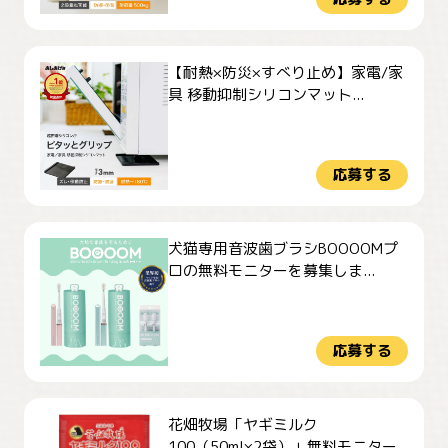
【耐熱×防災×すべり止め】家電/家
具 移動抑制シリコンマット...
応募する
犬猫専用音波歯ブラシBOOOOMプ
ロの無料モニターを募集しま...
応募する
花畑牧場「ヤギミルク
100（50ml×2袋）」無料モニター