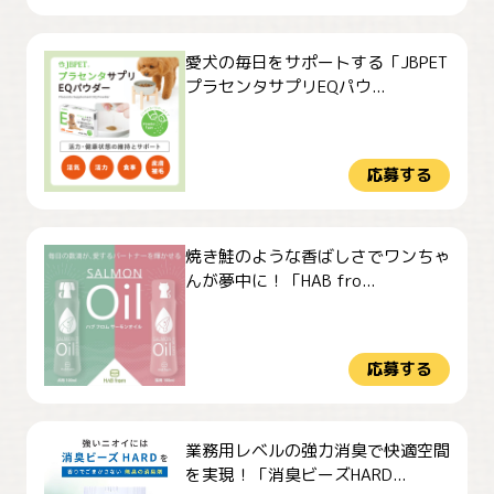
愛犬の毎日をサポートする「JBPET
プラセンタサプリEQパウ...
応募する
焼き鮭のような香ばしさでワンちゃ
んが夢中に！「HAB fro...
応募する
業務用レベルの強力消臭で快適空間
を実現！「消臭ビーズHARD...