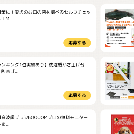
対策に！愛犬のお口の菌を調べるセルフチェッ
M...
応募する
ランキング1位実績あり】洗濯機かさ上げ台
防音ゴ...
応募する
音波歯ブラシBOOOOMプロの無料モニター
...