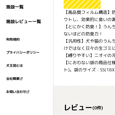
施設一覧
【高品質フィルム構造】防
ウトし、効果的に臭いの
施設レビュー一覧
【とにかく防臭！】うん
ないほどの防臭力！
利用規約
【汎用性】犬や猫のうん
けではなく日々の生ゴミ
プライバシーポリシー
【縛りやすい】ニオイの
【におわない袋の商品仕様
犬王国とは
ト)。袋のサイズ：SS(18
会社概要
お問い合わせ
レビュー
(
0
件)