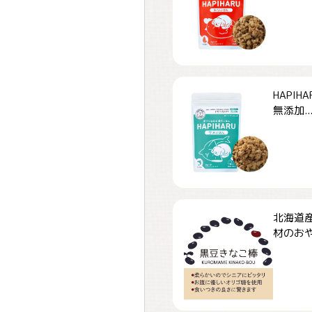
HAPI
無添加..
北海道
材のおや