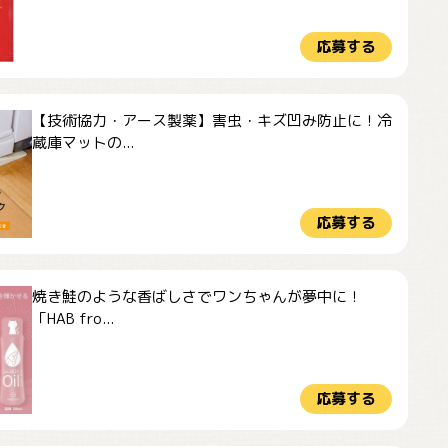
応募する
【技術協力・アース製薬】害虫・キズ凹み防止に！冷
蔵庫マットの...
応募する
焼き鮭のような香ばしさでワンちゃんが夢中に！
「HAB fro...
応募する