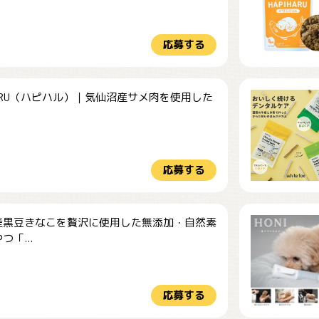
応募する
HARU（ハピハル）｜気仙沼産サメ肉を使用した
.
応募する
産黒豆きなこを贅沢に使用した無添加・自然素
つ「...
応募する