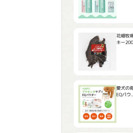
花畑牧場
キー200.
愛犬の毎
EQパウ..