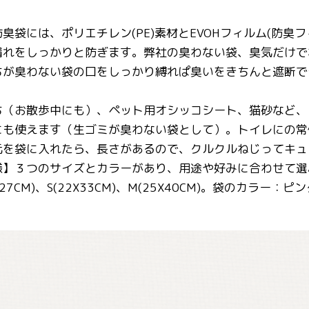
臭袋には、ポリエチレン(PE)素材とEVOHフィルム(防臭
漏れをしっかりと防ぎます。弊社の臭わない袋、臭気だけで
ちが臭わない袋の口をしっかり縛れぱ臭いをきちんと遮断で
ち（お散歩中にも）、ペット用オシッコシート、猫砂など、
にも使えます（生ゴミが臭わない袋として）。トイレにの常
元を袋に入れたら、長さがあるので、クルクルねじってキュ
】３つのサイズとカラーがあり、用途や好みに合わせて選ぶこ
X27CM)、S(22X33CM)、M(25X40CM)。袋のカラー