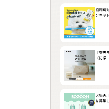
歯周病
クキット「
【楽天
（防振・
犬猫専用
を募集しま