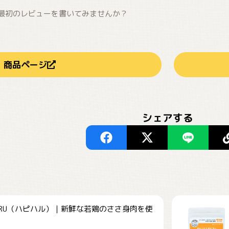
最初のレビューを書いてみませんか？
商品ページ
シェアする
HARU（ハピハル）｜新鮮な若鶏のささ身肉を使
.