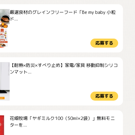
厳選食材のグレインフリーフード「Be my baby 小粒
ド...
応募する
【耐熱×防災×すべり止め】家電/家具 移動抑制シリコ
ンマット...
応募する
花畑牧場「ヤギミルク100（50ml×2袋）」無料モニ
ターを...