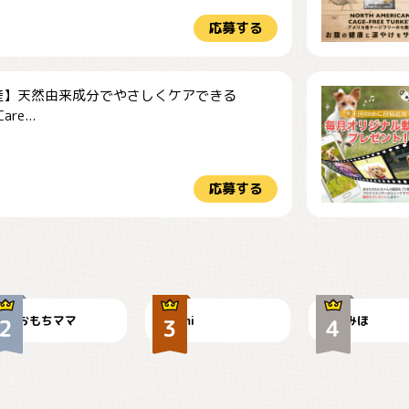
応募する
産】天然由来成分でやさしくケアできる
re...
応募する
今朝のおさんぽ
可愛い？
見てるぞぉ
おもちママ
mi
みほ