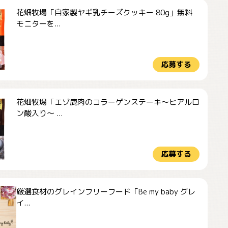
花畑牧場「自家製ヤギ乳チーズクッキー 80g」無料
モニターを...
応募する
花畑牧場「エゾ鹿肉のコラーゲンステーキ～ヒアルロ
ン酸入り～ ...
応募する
厳選食材のグレインフリーフード「Be my baby グレ
イ...