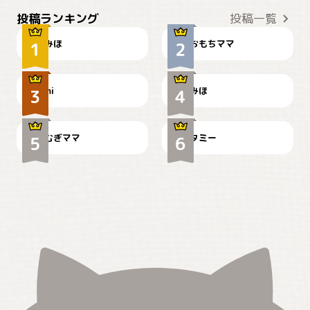
おやつありますか？
今朝のおさんぽ
投稿ランキング
投稿一覧
みほ
おもちママ
可愛い？
見てるぞぉ
ドーベルマンのお友達邸に
mi
みほ
🌻とむぎ！
て
むぎママ
タミー