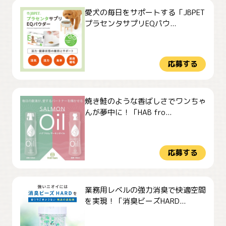
愛犬の毎日をサポートする「JBPET
プラセンタサプリEQパウ...
応募する
焼き鮭のような香ばしさでワンちゃ
んが夢中に！「HAB fro...
応募する
業務用レベルの強力消臭で快適空間
を実現！「消臭ビーズHARD...