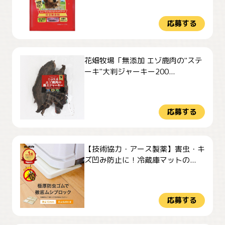
応募する
花畑牧場「無添加 エゾ鹿肉の"ステ
ーキ"大判ジャーキー200...
応募する
【技術協力・アース製薬】害虫・キ
ズ凹み防止に！冷蔵庫マットの...
応募する