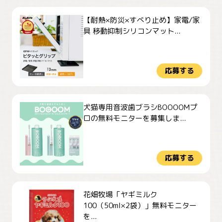
【耐熱×防災×すべり止め】家電/家
具 移動抑制シリコンマット...
応募する
犬猫専用音波歯ブラシBOOOOMプ
ロの無料モニターを募集しま...
応募する
花畑牧場「ヤギミルク
100（50ml×2袋）」無料モニター
を...