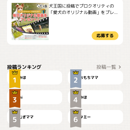
犬王国に投稿でプロクオリティの
「愛犬のオリジナル動画」をプレ...
応募する
おやつありますか？
今朝のおさんぽ
投稿ランキング
投稿一覧
みほ
おもちママ
可愛い？
見てるぞぉ
ドーベルマンのお友達邸に
mi
みほ
🌻とむぎ！
て
むぎママ
タミー