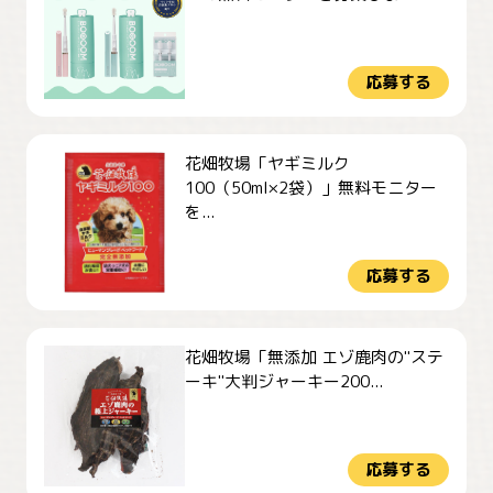
応募する
花畑牧場「ヤギミルク
100（50ml×2袋）」無料モニター
を...
応募する
花畑牧場「無添加 エゾ鹿肉の"ステ
ーキ"大判ジャーキー200...
応募する