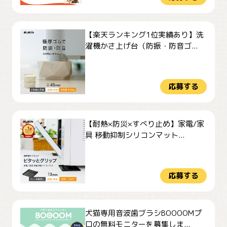
【楽天ランキング1位実績あり】洗
濯機かさ上げ台（防振・防音ゴ...
応募する
【耐熱×防災×すべり止め】家電/家
具 移動抑制シリコンマット...
応募する
犬猫専用音波歯ブラシBOOOOMプ
ロの無料モニターを募集しま...