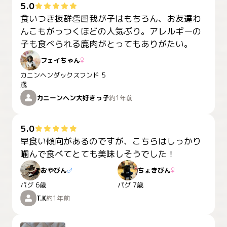
5.0
食いつき抜群👏🏻我が子はもちろん、お友達わ
んこもがっつくほどの人気ぶり。アレルギーの
子も食べられる鹿肉がとってもありがたい。
フェイちゃん
♀
カニンヘンダックスフンド
5
歳
カニーンヘン大好きっ子
約1年前
5.0
早食い傾向があるのですが、こちらはしっかり
噛んで食べてとても美味しそうでした！
おやびん
♂
ちょきびん
♀
パグ
6歳
パグ
7歳
T.K
約1年前