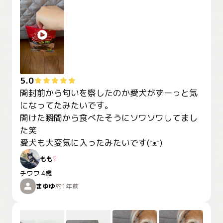
5.0
開封前から匂いを察したのか愛犬がずーっと気
になってたみたいです。

開けた瞬間から食べたそうにソワソワしてまし
た笑

愛犬も大変気に入ったみたいです(ᵔᴥᵔ)
もも
♀
チワワ
4歳
まゆゆ
約1年前