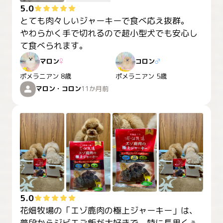
5.0
とても肉々しいジャーキーで食べ応え抜群。

やわらかく手で切れるので超小型犬でも安心し
て食べられます。
マロン
♀
コロン
♂
ポメラニアン
8歳
ポメラニアン
5歳
マロン・コロン
11か月前
5.0
花畑牧場の「エゾ鹿肉の極上ジャーキー」は、
普段からジビエご飯が大好きで、特に長男くぅ