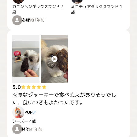
カニンヘンダックスフンド
3
ミニチュアダックスフンド
1
歳
歳
みほ
約1年前
5.0
肉厚なジャーキーで食べ応えがありそうでし
た、食いつきもよかったです。
POP
♂
シーズー
4歳
MR
約1年前