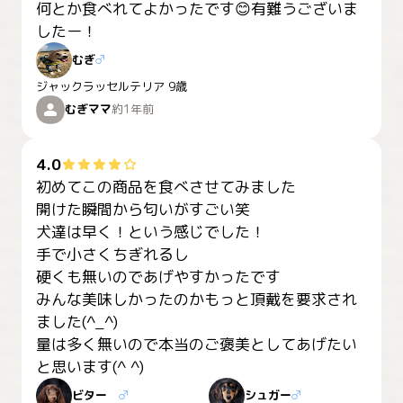
何とか食べれてよかったです😊有難うございま
むぎ
♂
ジャックラッセルテリア
9歳
むぎママ
約1年前
4.0
初めてこの商品を食べさせてみました

開けた瞬間から匂いがすごい笑

犬達は早く！という感じでした！

手で小さくちぎれるし

硬くも無いのであげやすかったです

みんな美味しかったのかもっと頂戴を要求され
ました(^_^)

量は多く無いので本当のご褒美としてあげたい
と思います(^ ^)
ビター
♂
シュガー
♂