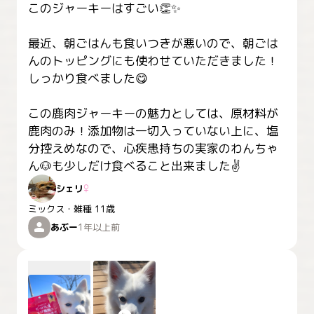
このジャーキーはすごい👏✨

最近、朝ごはんも食いつきが悪いので、朝ごは
んのトッピングにも使わせていただきました！

しっかり食べました😋

この鹿肉ジャーキーの魅力としては、原材料が
鹿肉のみ！添加物は一切入っていない上に、塩
分控えめなので、心疾患持ちの実家のわんちゃ
ん🐶も少しだけ食べること出来ました✌️
シェリ
♀
ミックス・雑種
11歳
あぶー
1年以上前