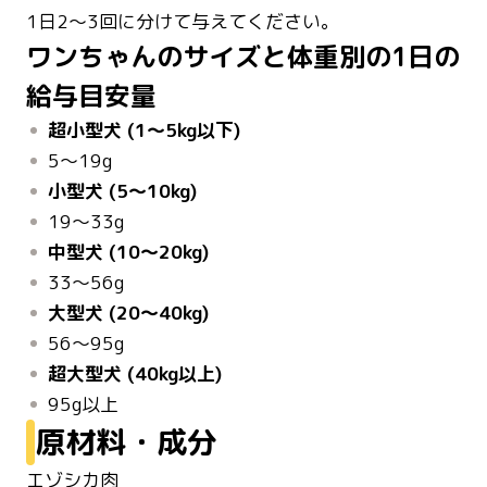
1日2～3回に分けて与えてください。
ワンちゃんのサイズと体重別の1日の
給与目安量
超小型犬 (1～5kg以下)
5～19g
小型犬 (5～10kg)
19～33g
中型犬 (10～20kg)
33～56g
大型犬 (20～40kg)
56～95g
超大型犬 (40kg以上)
95g以上
原材料・成分
エゾシカ肉