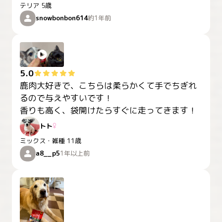
テリア
5歳
snowbonbon614
約1年前
5.0
鹿肉大好きで、こちらは柔らかくて手でちぎれ
るので与えやすいです！

香りも高く、袋開けたらすぐに走ってきます！
トト
♀
ミックス・雑種
11歳
a8__p5
1年以上前