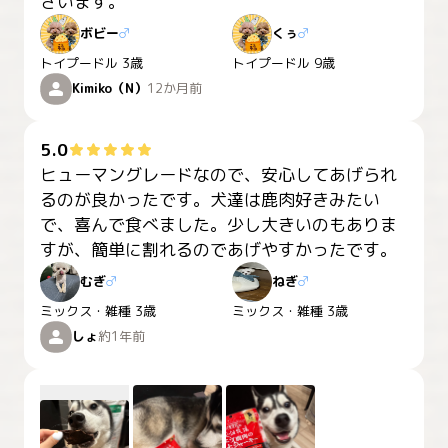
ざいます。
ボビー
♂
くぅ
♂
トイプードル
3歳
トイプードル
9歳
Kimiko（N）
12か月前
5.0
ヒューマングレードなので、安心してあげられ
るのが良かったです。犬達は鹿肉好きみたい
で、喜んで食べました。少し大きいのもありま
すが、簡単に割れるのであげやすかったです。
むぎ
♂
ねぎ
♂
ミックス・雑種
3歳
ミックス・雑種
3歳
しょ
約1年前