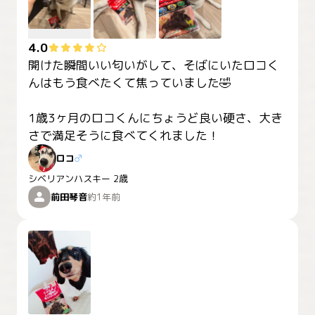
4.0
開けた瞬間いい匂いがして、そばにいたロコく
んはもう食べたくて焦っていました🤣

1歳3ヶ月のロコくんにちょうど良い硬さ、大き
ロコ
♂
シベリアンハスキー
2歳
前田琴音
約1年前