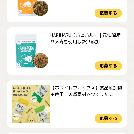
応募する
HAPIHARU（ハピハル）｜気仙沼産
サメ肉を使用した無添加...
応募する
【ホワイトフォックス】食品添加物
不使用・天然素材でつくった ...
応募する