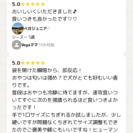
5.0
おいしいくいただきました🎵

食いつきも良かったです♡♡
ベガジュニア
♂
シーズー
5歳
Vegaママ
10か月前
5.0
袋を開けた瞬間から、即反応！

おやつは匂いは強め？で犬がとても好むいい香
りです。

普段はおやつも冷静に待てますが、速攻食いつ
いてすぐに次のを強請られるほど食いつきよか
ったです！

手で1口サイズにちぎれるか試しましたが、少し
硬いですが問題なくちぎれてサイズ調整もでき
たのでご褒美や躾にもいいですね！ヒューマン