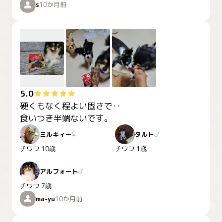
s
10か月前
5.0
硬くもなく程よい固さで‥

食いつき半端ないです。
ミルキィー
♀
タルト
♂
チワワ
10歳
チワワ
1歳
アルフォート
♂
チワワ
7歳
ma-yu
10か月前