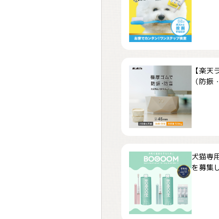
【楽天
（防振・
犬猫専用
を募集しま