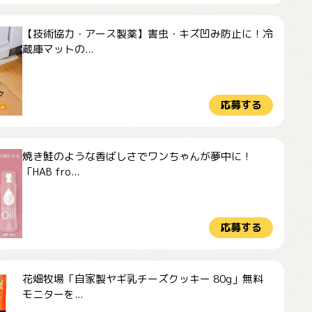
【技術協力・アース製薬】害虫・キズ凹み防止に！冷
蔵庫マットの...
応募する
焼き鮭のような香ばしさでワンちゃんが夢中に！
「HAB fro...
応募する
花畑牧場「自家製ヤギ乳チーズクッキー 80g」無料
モニターを...