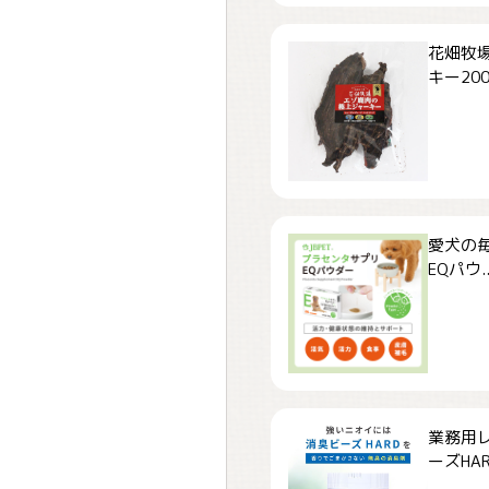
花畑牧場
キー200.
愛犬の毎
EQパウ..
業務用
ーズHARD