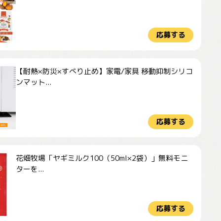
応募する
【耐熱×防災×すべり止め】家電/家具 移動抑制シリコ
ンマット...
応募する
花畑牧場「ヤギミルク100（50ml×2袋）」無料モニ
ターを...
応募する