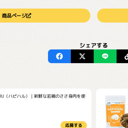
商品ページ
シェアする
HARU（ハピハル）｜新鮮な若鶏のささ身肉を使
.
応募する