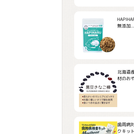
HAPI
無添加..
北海道
材のおや
歯周病
クキット「