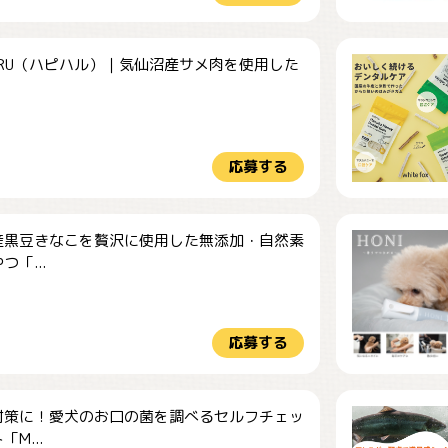
HARU（ハピハル）｜気仙沼産サメ肉を使用した
.
応募する
産黒豆きなこを贅沢に使用した無添加・自然素
つ「...
応募する
対策に！愛犬のお口の菌を調べるセルフチェッ
M...