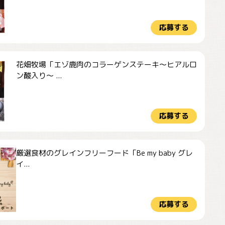
応募する
花畑牧場「エゾ鹿肉のコラーゲンステーキ～ヒアルロ
ン酸入り～ ...
応募する
厳選食材のグレインフリーフード「Be my baby グレ
イ...
応募する