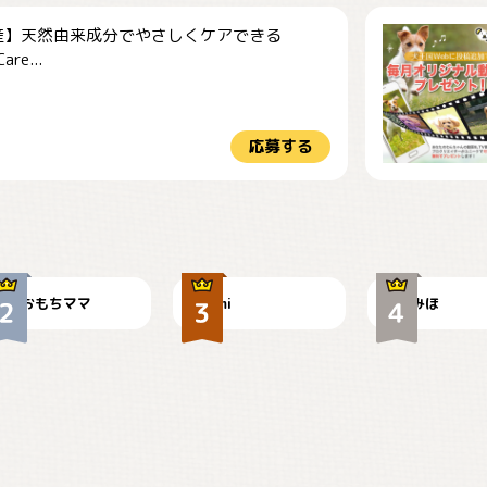
産】天然由来成分でやさしくケアできる
re...
応募する
今朝のおさんぽ
可愛い？
見てるぞぉ
おもちママ
mi
みほ