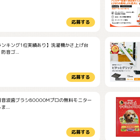
応募する
ランキング1位実績あり】洗濯機かさ上げ台
防音ゴ...
応募する
音波歯ブラシBOOOOMプロの無料モニター
...
応募する